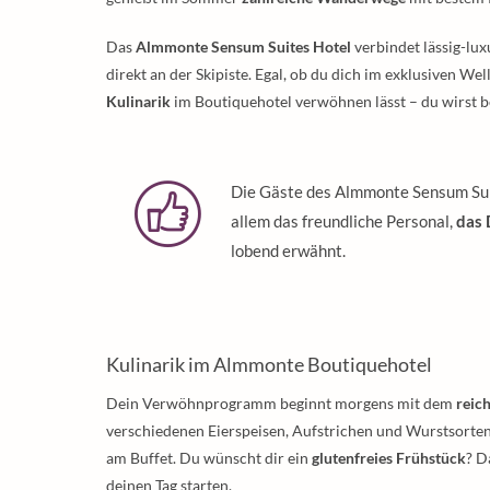
Das
Almmonte Sensum Suites Hotel
verbindet lässig-lu
direkt an der Skipiste. Egal, ob du dich im exklusiven W
Kulinarik
im Boutiquehotel verwöhnen lässt – du wirst be
Die Gäste des Almmonte Sensum Suit
allem das freundliche Personal,
das 
lobend erwähnt.
Kulinarik im Almmonte Boutiquehotel
Dein Verwöhnprogramm beginnt morgens mit dem
reic
verschiedenen Eierspeisen, Aufstrichen und Wurstsorten 
am Buffet. Du wünscht dir ein
glutenfreies Frühstück
? D
deinen Tag starten.