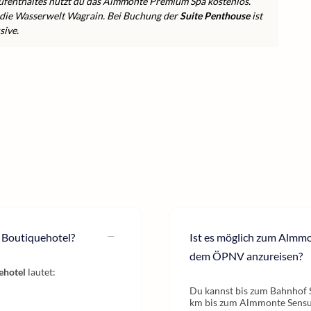
fenthaltes nutzt du das Almmonte Premium Spa kostenlos.
n die Wasserwelt Wagrain. Bei Buchung der
Suite Penthouse
ist
sive.
 Boutiquehotel?
Ist es möglich zum Almm
dem ÖPNV anzureisen?
ehotel
lautet:
Du kannst bis zum Bahnhof S
km bis zum Almmonte Sensum