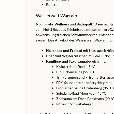
Ruheraum
Wasserwelt Wagrain
Noch mehr
Wellness und Badespaß
? Dann nichts
zum Hotel liegt das Erlebnisbad mit seinem
großz
abwechslungsreichen Schwimmbecken, entspanne i
sausen. Das Angebot der Wasserwelt Wagrain für 
Hallenbad und Freibad
mit Massagesitzbän
Über fünf Wasserrutschen, z.B. die Turbo-
Familien- und Textilsaunabereich
mit:
Kräuterdampfbad (45 °C)
Bio Zirbensauna (55 °C)
Trinkbrunnen und Frischluftterrasse
FFK-Saunabereich Innergebirg mit:
Finnischer Sauna Grafenberg (85 °C)
Soledampfbad Mooskopf (45 °C)
Zeltsauna am Dach Ennskraxn (90 °C
Infrarot-Schwebeliegen