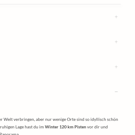
er Welt verbringen, aber nur wenige Orte sind so idyllisch schön
 ruhigen Lage hast du im
Winter 120 km Pisten
vor dir und
 Panorama.