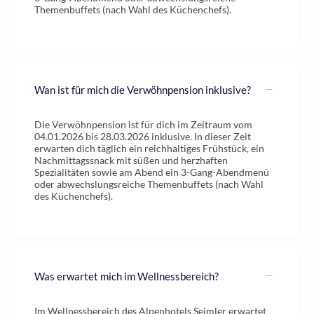
Themenbuffets (nach Wahl des Küchenchefs).
Wan ist für mich die Verwöhnpension inklusive?
Die Verwöhnpension ist für dich im Zeitraum vom
04.01.2026 bis 28.03.2026 inklusive. In dieser Zeit
erwarten dich täglich ein reichhaltiges Frühstück, ein
Nachmittagssnack mit süßen und herzhaften
Spezialitäten sowie am Abend ein 3-Gang-Abendmenü
oder abwechslungsreiche Themenbuffets (nach Wahl
des Küchenchefs).
Was erwartet mich im Wellnessbereich?
Im Wellnessbereich des Alpenhotels Seimler erwartet