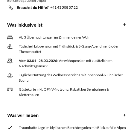
Berchtesgadener Alpen
Brauchst du Hilfe?
+41 43 508 07 22
Was inklusive ist
Ab 3 Übernachtungen im Zimmer deiner Wahl
Tägliche Halbpension mit Frühstück & 3-Gang-Abendmenü oder
Themenbuffet
Vom 03.01 - 28.03.2026
: Verwöhnpension mit zusätzlichem
Nachmittagssnack
Tägliche Nutzung des Wellnessbereichs mit Innenpool & Finnischer
Sauna
Gästekarte inkl. ÖPNV-Nutzung, Rabatt bei Bergbahnen &
Kletterhallen
Was wir lieben
Traumhafte Lage im idyllischen Berchtesgaden mit Blick auf die Alpen