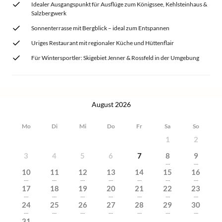
Idealer Ausgangspunkt für Ausflüge zum Königssee, Kehlsteinhaus &
Salzbergwerk
Sonnenterrasse mit Bergblick – ideal zum Entspannen
Uriges Restaurant mit regionaler Küche und Hüttenflair
Für Wintersportler: Skigebiet Jenner & Rossfeld in der Umgebung
August 2026
Mo
Di
Mi
Do
Fr
Sa
So
1
2
3
4
5
6
7
8
9
---
---
10
11
12
13
14
15
16
---
---
---
---
---
---
---
17
18
19
20
21
22
23
---
---
---
---
---
---
---
24
25
26
27
28
29
30
---
---
---
---
---
---
---
31