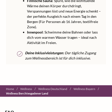
Finnische Sauna
: Spüre, wie die wohltuende
Wärme deinen Körper durchdringt,
Verspannungen löst und neue Energie schenkt –
der perfekte Ausgleich nach einem Tag in den
Bergen (Für Personen ab 16 Jahren, textilfreie
Zone).
Innenpool
: Schwimme deine Bahnen oder lass
dich vom warmen Wasser tragen – ideal nach
Aktivität im Freien.
Deine Inklusivleistungen:
Der tägliche Zugang
zum Wellnessbereich ist für dich inklusive.
/
/
/
/
Home
Wellness
Wellness Deutschland
Wellness Bayern
Wellness Berchtesgadener Land