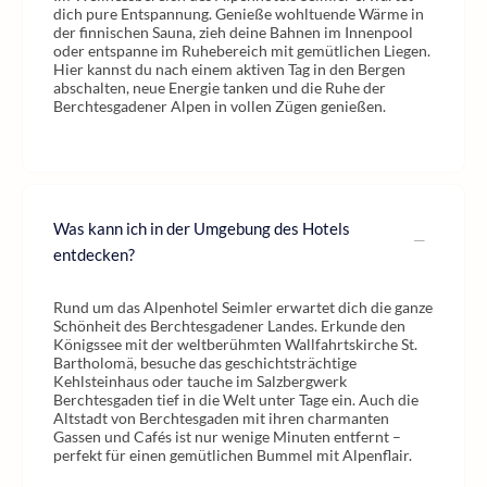
dich pure Entspannung. Genieße wohltuende Wärme in
der finnischen Sauna, zieh deine Bahnen im Innenpool
oder entspanne im Ruhebereich mit gemütlichen Liegen.
Hier kannst du nach einem aktiven Tag in den Bergen
abschalten, neue Energie tanken und die Ruhe der
Berchtesgadener Alpen in vollen Zügen genießen.
Was kann ich in der Umgebung des Hotels
entdecken?
Rund um das Alpenhotel Seimler erwartet dich die ganze
Schönheit des Berchtesgadener Landes. Erkunde den
Königssee mit der weltberühmten Wallfahrtskirche St.
Bartholomä, besuche das geschichtsträchtige
Kehlsteinhaus oder tauche im Salzbergwerk
Berchtesgaden tief in die Welt unter Tage ein. Auch die
Altstadt von Berchtesgaden mit ihren charmanten
Gassen und Cafés ist nur wenige Minuten entfernt –
perfekt für einen gemütlichen Bummel mit Alpenflair.