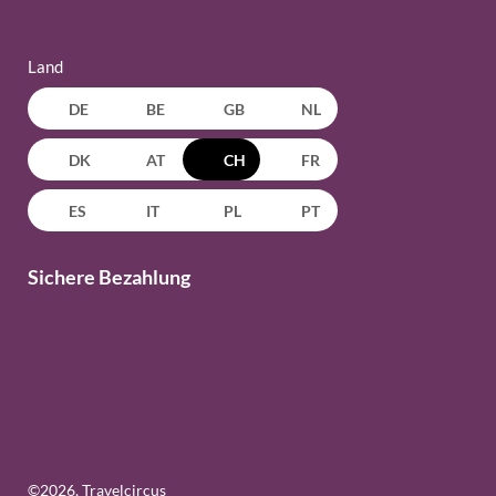
Land
DE
BE
GB
NL
DK
AT
CH
FR
ES
IT
PL
PT
Sichere Bezahlung
©
2026
, Travelcircus