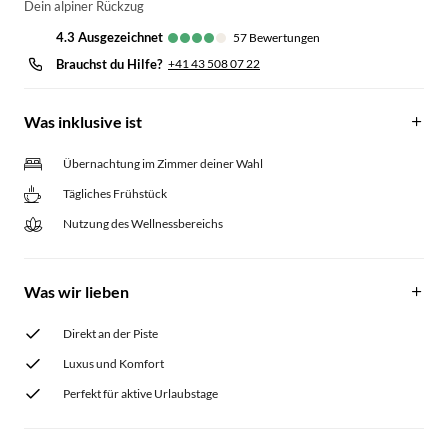
Dein alpiner Rückzug
4.3
ausgezeichnet
57
Bewertungen
Brauchst du Hilfe?
+41 43 508 07 22
Was inklusive ist
Übernachtung im Zimmer deiner Wahl
Tägliches Frühstück
Nutzung des Wellnessbereichs
Was wir lieben
Direkt an der Piste
Luxus und Komfort
Perfekt für aktive Urlaubstage