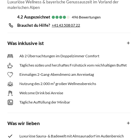
Luxuriöse Wellness & bayerische Genussauszeit im Vorland der
malerischen Alpen
4.2
ausgezeichnet
496
Bewertungen
Brauchst du Hilfe?
+41 43 508 07 22
Was inklusive ist
Ab 2 Übernachtungen im Doppelzimmer Comfort
Tägliches süßes und herzhaftes Frühstück vom reichhaltigen Buffet
Einmaliges 2-Gang-Abendmenü am Anreisetag
Nutzung des 2.000 m² großen Wellnessbereichs
Welcome Drink bei Anreise
Tägliche Auffüllung der Minibar
Was wir lieben
Luxuriöse Sauna- & Badewelt mit Almsaunadorf im Außenbereich