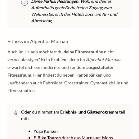
Deine Inklusivleistungen:
Während deines
Aufenthalts genießt du freien Zugang zum
Wellnessbereich des Hotels auch am An- und
Abreisetag.
Fitness im Alpenhof Murnau
Auch im Urlaub möchtest du
deine Fitnessroutine
nicht
vernachlässigen? Kein Problem, denn im
Alpenhof Murnau
erwartet dich ein moderner und rundum
ausgestatteter
Fitnessraum
. Hier findest du neben Hantelbänken und
Laufbändern auch Fahrräder, Crosstrainer, Gymnastikbälle und
Fitnessmatten.
Oder du nimmst am
Erlebnis- und Gästeprogramm
teil
mit:
Yoga Kursen
E-Bike Touren
durch das Murnauer Moos