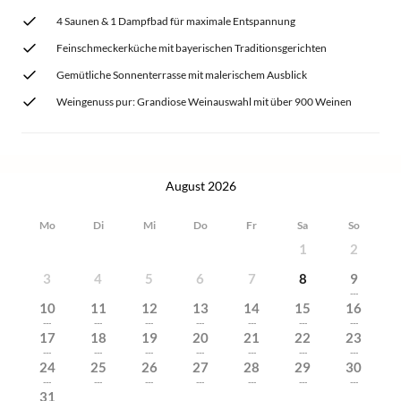
4 Saunen & 1 Dampfbad für maximale Entspannung
Feinschmeckerküche mit bayerischen Traditionsgerichten
Gemütliche Sonnenterrasse mit malerischem Ausblick
Weingenuss pur: Grandiose Weinauswahl mit über 900 Weinen
August 2026
Mo
Di
Mi
Do
Fr
Sa
So
1
2
3
4
5
6
7
8
9
---
10
11
12
13
14
15
16
---
---
---
---
---
---
---
17
18
19
20
21
22
23
---
---
---
---
---
---
---
24
25
26
27
28
29
30
---
---
---
---
---
---
---
31