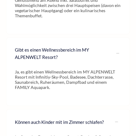
Genussmenü am Abend inkl. Salatbuffet und
Wahlmöglichkeit zwischen drei Hauptspeisen (davon ein
vegetarischer Hauptgang) oder ein kulinarisches
Themenbuffet.
Gibt es einen Wellnessbereich im MY
ALPENWELT Resort?
Ja, es gibt einen Wellnessbereich im MY ALPENWELT
Resort mit Infinitiy-Sky-Pool, Badesee, Dachterrasse,
Saunabreich, Ruheräumen, Dampfbad und einem
FAMILY Aquapark.
Können auch Kinder mit im Zimmer schlafen?