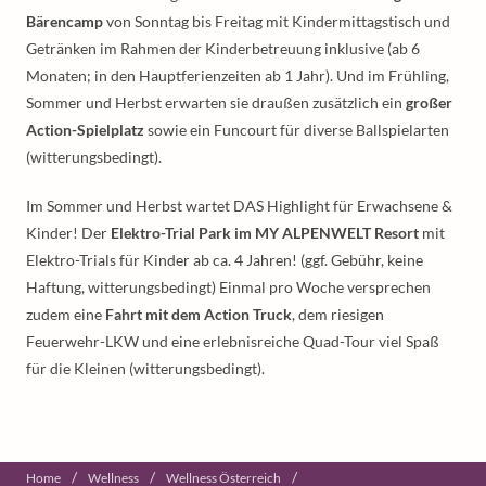
Bärencamp
von Sonntag bis Freitag mit Kindermittagstisch und
Getränken im Rahmen der Kinderbetreuung inklusive (ab 6
Monaten; in den Hauptferienzeiten ab 1 Jahr). Und im Frühling,
Sommer und Herbst erwarten sie draußen zusätzlich ein
großer
Action-Spielplatz
sowie ein Funcourt für diverse Ballspielarten
(witterungsbedingt).
Im Sommer und Herbst wartet DAS Highlight für Erwachsene &
Kinder! Der
Elektro-Trial Park im MY ALPENWELT Resort
mit
Elektro-Trials für Kinder ab ca. 4 Jahren! (ggf. Gebühr, keine
Haftung, witterungsbedingt) Einmal pro Woche versprechen
zudem eine
Fahrt mit dem Action Truck
, dem riesigen
Feuerwehr-LKW und eine erlebnisreiche Quad-Tour viel Spaß
für die Kleinen (witterungsbedingt).
/
/
/
Home
Wellness
Wellness Österreich