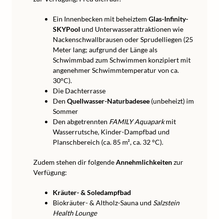
Ein Innenbecken mit beheiztem
Glas-Infinity-
SKYPool
und Unterwasserattraktionen wie
Nackenschwallbrausen oder Sprudelliegen (25
Meter lang; aufgrund der Länge als
Schwimmbad zum Schwimmen konzipiert mit
angenehmer Schwimmtemperatur von ca.
30°C).
Die Dachterrasse
Den
Quellwasser-Naturbadesee
(unbeheizt) im
Sommer
Den abgetrennten
FAMILY Aquapark
mit
Wasserrutsche, Kinder-Dampfbad und
Planschbereich (ca. 85 m², ca. 32 °C).
Zudem stehen dir folgende
Annehmlichkeiten
zur
Verfügung:
Kräuter- & Soledampfbad
Biokräuter- & Altholz-Sauna und
Salzstein
Health Lounge