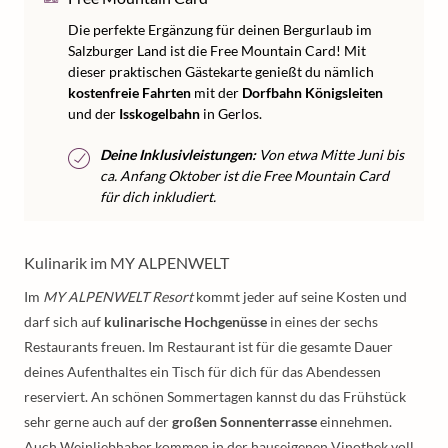
Die perfekte Ergänzung für deinen Bergurlaub im
Salzburger Land ist die Free Mountain Card! Mit
dieser praktischen Gästekarte genießt du nämlich
kostenfreie Fahrten
mit der
Dorfbahn Königsleiten
und der
Isskogelbahn
in Gerlos.
Deine Inklusivleistungen:
Von etwa Mitte Juni bis
ca. Anfang Oktober ist die Free Mountain Card
für dich inkludiert.
Kulinarik im MY ALPENWELT
Im
MY ALPENWELT Resort
kommt jeder auf seine Kosten und
darf sich auf
kulinarische Hochgenüsse
in eines der sechs
Restaurants freuen. Im Restaurant ist für die gesamte Dauer
deines Aufenthaltes ein Tisch für dich für das Abendessen
reserviert. An schönen Sommertagen kannst du das Frühstück
sehr gerne auch auf der
großen Sonnenterrasse
einnehmen.
Auch Weinliebhaber kommen in der hauseigenen Vinothek voll