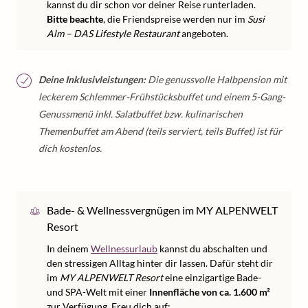
kannst du dir schon vor deiner Reise runterladen.
Bitte beachte
, die Friendspreise werden nur im
Susi
Alm – DAS Lifestyle Restaurant
angeboten.
Deine Inklusivleistungen:
Die genussvolle Halbpension mit
leckerem Schlemmer-Frühstücksbuffet und einem 5-Gang-
Genussmenü inkl. Salatbuffet bzw. kulinarischen
Themenbuffet am Abend (teils serviert, teils Buffet) ist für
dich kostenlos.
Bade- & Wellnessvergnügen im MY ALPENWELT
Resort
In deinem
Wellnessurlaub
kannst du abschalten und
den stressigen Alltag hinter dir lassen. Dafür steht dir
im
MY ALPENWELT Resort
eine einzigartige Bade-
und SPA-Welt mit einer
Innenfläche von ca. 1.600 m²
zur Verfügung. Freu dich auf: