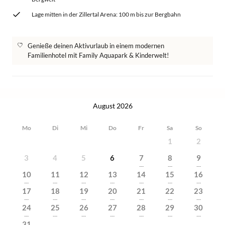
Lage mitten in der Zillertal Arena: 100 m bis zur Bergbahn
Genieße deinen Aktivurlaub in einem modernen
Familienhotel mit Family Aquapark & Kinderwelt!
August 2026
Mo
Di
Mi
Do
Fr
Sa
So
1
2
3
4
5
6
7
8
9
---
---
---
10
11
12
13
14
15
16
---
---
---
---
---
---
---
17
18
19
20
21
22
23
---
---
---
---
---
---
---
24
25
26
27
28
29
30
---
---
---
---
---
---
---
31