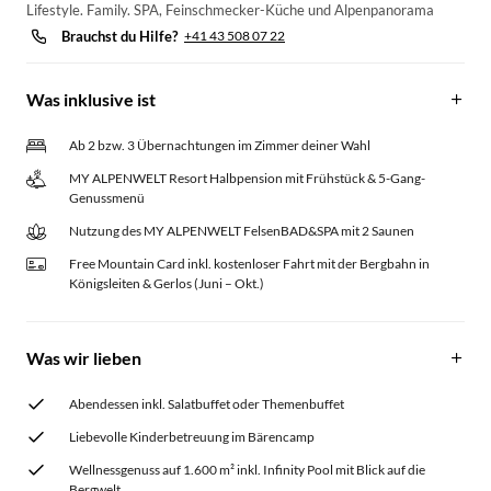
Lifestyle. Family. SPA, Feinschmecker-Küche und Alpenpanorama
Brauchst du Hilfe?
+41 43 508 07 22
Was inklusive ist
Ab 2 bzw. 3 Übernachtungen im Zimmer deiner Wahl
MY ALPENWELT Resort Halbpension mit Frühstück & 5-Gang-
Genussmenü
Nutzung des MY ALPENWELT FelsenBAD&SPA mit 2 Saunen
Free Mountain Card inkl. kostenloser Fahrt mit der Bergbahn in
Königsleiten & Gerlos (Juni – Okt.)
Was wir lieben
Abendessen inkl. Salatbuffet oder Themenbuffet
Liebevolle Kinderbetreuung im Bärencamp
Wellnessgenuss auf 1.600 m² inkl. Infinity Pool mit Blick auf die
Bergwelt