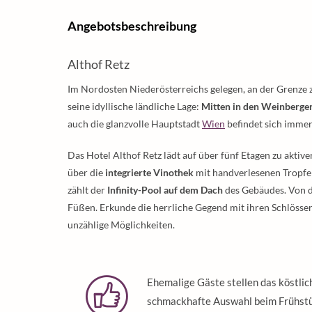
Angebotsbeschreibung
Althof Retz
Im Nordosten Niederösterreichs gelegen, an der Grenze 
seine idyllische ländliche Lage:
Mitten in den Weinberge
auch die glanzvolle Hauptstadt
Wien
befindet sich immer
Das Hotel Althof Retz lädt auf über fünf Etagen zu aktiv
über die
integrierte Vinothek
mit handverlesenen Tropfe
zählt der
Infinity-Pool auf dem Dach
des Gebäudes. Von d
Füßen. Erkunde die herrliche Gegend mit ihren Schlösser
unzählige Möglichkeiten.
Ehemalige Gäste stellen das köstli
schmackhafte Auswahl beim Frühstü