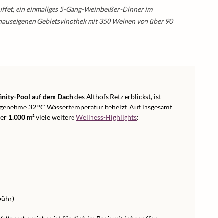
uffet, ein einmaliges 5-Gang-Weinbeißer-Dinner im
 hauseigenen Gebietsvinothek mit 350 Weinen von über 90
finity-Pool auf dem Dach
des Althofs Retz erblickst, ist
angenehme 32 °C Wassertemperatur beheizt. Auf insgesamt
ber
1.000 m²
viele weitere
Wellness-Highlights
:
bühr)