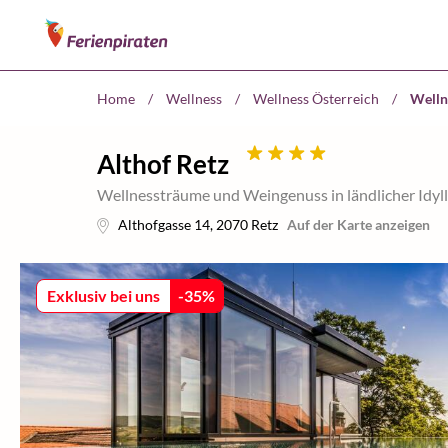
Home
/
Wellness
/
Wellness Österreich
/
Welln
Althof Retz
Wellnessträume und Weingenuss in ländlicher Idyl
Althofgasse 14
,
2070
Retz
Auf der Karte anzeigen
Exklusiv bei uns
-
35
%