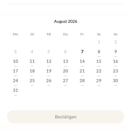
August 2026
Mo
Di
Mi
Do
Fr
Sa
So
1
2
3
4
5
6
7
8
9
---
---
10
11
12
13
14
15
16
---
---
---
---
---
---
---
17
18
19
20
21
22
23
---
---
---
---
---
---
---
24
25
26
27
28
29
30
---
---
---
---
---
---
---
31
---
Bestätigen