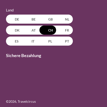
Land
DE
BE
GB
NL
DK
AT
CH
FR
ES
IT
PL
PT
Sichere Bezahlung
©
2026
, Travelcircus