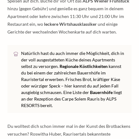
Speisen auf dich. Buche dir vor Ort das
ALPS Wiener Frühstück
hinzu (gegen Gebühr) und genieße es ganz bequem in deinem
Apartment oder kehre zwischen 11:30 Uhr und 21:00 Uhr im
Restaurant ein, wo
leckere Wirtshausklassiker
und einige
Gerichte der wechselnden Wochenkarte auf dich warten.
Natürlich hast du auch immer die Möglichkeit, dich in
der voll ausgestatteten Küche deines Apartments
selbst zu versorgen.
Regionale Köstlichkeiten
kannst
du bei einem der zahlreichen Bauernhöfe im
Rauristertal erwerben. Frisches Brot, kräftiger Käse
oder würziger Speck – hier kannst du auf jeden Fall
ausgiebig schmausen. Eine Liste der
Bauernhöfe
liegt
an der Rezeption des Carpe Solem Rauris by ALPS
RESORTS bereit.
Du wolltest dich schon immer mal in der Kunst des Brotbackens
versuchen? Roswitha Huber, Raurisertals bekannteste