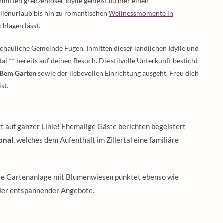
itten grenzenloser Idylle genießt du hier einen
lienurlaub bis hin zu romantischen
Wellnessmomente in
chlagen lässt.
chauliche Gemeinde Fügen. Inmitten dieser ländlichen Idylle und
l ** bereits auf deinen Besuch. Die stilvolle Unterkunft besticht
oßem Garten
sowie der liebevollen Einrichtung ausgeht. Freu dich
st.
t auf ganzer Linie! Ehemalige Gäste berichten begeistert
onal
, welches dem Aufenthalt im Zillertal eine familiäre
egte Gartenanlage mit Blumenwiesen punktet ebenso wie
ller entspannender Angebote.