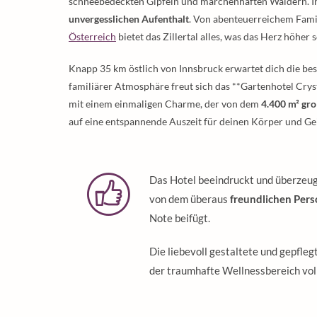
schneebedeckten Gipfeln und märchenhaften Wäldern. Inm
unvergesslichen Aufenthalt
. Von abenteuerreichem Fami
Österreich
bietet das Zillertal alles, was das Herz höher s
Knapp 35 km östlich von Innsbruck erwartet dich die bes
familiärer Atmosphäre freut sich das **Gartenhotel Crysta
mit einem einmaligen Charme, der von dem
4.400 m² gr
auf eine entspannende Auszeit für deinen Körper und Gei
Das Hotel beeindruckt und überzeug
von dem überaus
freundlichen Pers
Note beifügt.
Die liebevoll gestaltete und gepfl
der traumhafte Wellnessbereich vo