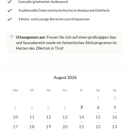
Ganzjährig beheizter Außenpool
Traditionelle Österreichische Küche im Restaurant DieMarie
3 Ruhe- und Lounge-Bereiche zum Entspannen
Urlausgenuss pur:
Freuen Sie sich auf einen großzügigen Spa-
und Saunabereich sowie ein fantastisches Aktivprogramm im
Herzen des Zillertals in Tirol!
August 2026
Mo
Di
Mi
Do
Fr
Sa
So
1
2
3
4
5
6
7
8
9
---
---
10
11
12
13
14
15
16
---
---
---
---
---
---
---
17
18
19
20
21
22
23