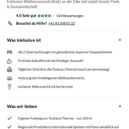
Exklusive Wellnessauszeit direkt an der Elbe mit Liquid-Sound, Pools
& Saunalandschaft
4.0
sehr gut
520
Bewertungen
Brauchst du Hilfe?
+41 43 508 07 22
Was inklusive ist
Ab 2 Übernachtungen im gemütlichen Superior Doppelzimmer
Frühstücksbuffet mit reichhaltiger Auswahl
Täglicher Eintritt in die Toskana Therme (auch am Anreisetag)
Nutzung des hoteleigenen Wellnessbereichs
Leckerer Welcome Drink bei Anreise
Was wir lieben
Eigener Fußweg zur Toskana Therme – nur 200 m
Regionale Produkte & internationale Speisen mit Panoramablick auf