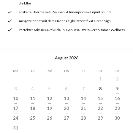
die Elbe
Toskana Therme mit 8 Saunen, 4 Innenpools & Liquid Sound
Ausgezeichnet mit dem Nachhaltigkeitszertifikat Green Sign
Perfekter Mix aus Aktivurlaub, Genussauszeit & erholsamer Wellness
August 2026
Mo
Di
Mi
Do
Fr
Sa
So
1
2
3
4
5
6
7
8
9
---
10
11
12
13
14
15
16
---
---
---
---
---
---
---
17
18
19
20
21
22
23
---
---
---
---
---
---
---
24
25
26
27
28
29
30
---
---
---
---
---
---
---
31
---