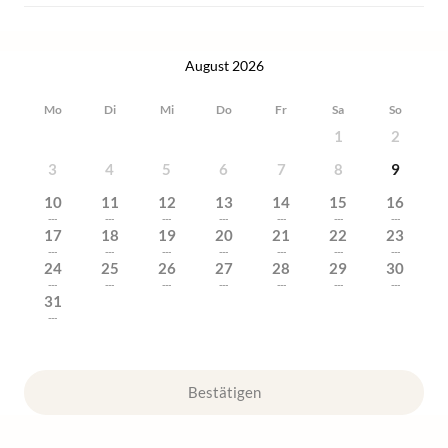
August 2026
Mo
Di
Mi
Do
Fr
Sa
So
1
2
3
4
5
6
7
8
9
10
11
12
13
14
15
16
---
---
---
---
---
---
---
17
18
19
20
21
22
23
---
---
---
---
---
---
---
24
25
26
27
28
29
30
---
---
---
---
---
---
---
31
---
Bestätigen