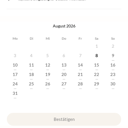
August 2026
Mo
Di
Mi
Do
Fr
Sa
So
1
2
3
4
5
6
7
8
9
---
10
11
12
13
14
15
16
---
---
---
---
---
---
---
17
18
19
20
21
22
23
---
---
---
---
---
---
---
24
25
26
27
28
29
30
---
---
---
---
---
---
---
31
---
Bestätigen