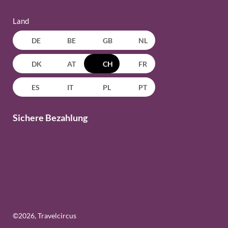
Land
DE
BE
GB
NL
DK
AT
CH
FR
ES
IT
PL
PT
Sichere Bezahlung
©
2026
, Travelcircus