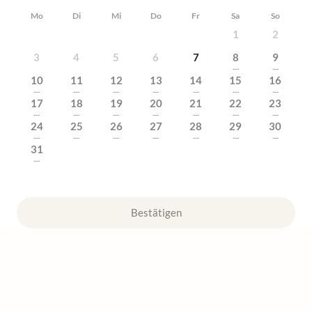
Mo
Di
Mi
Do
Fr
Sa
So
1
2
3
4
5
6
7
8
9
---
---
10
11
12
13
14
15
16
---
---
---
---
---
---
---
17
18
19
20
21
22
23
---
---
---
---
---
---
---
24
25
26
27
28
29
30
---
---
---
---
---
---
---
31
---
Bestätigen