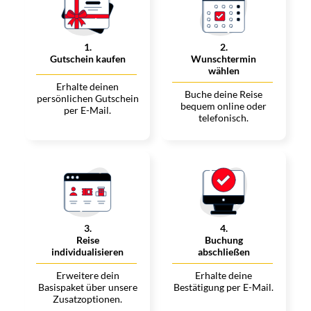
1
.
2
.
Gutschein kaufen
Wunschtermin
wählen
Erhalte deinen
Buche deine Reise
persönlichen Gutschein
bequem online oder
per E-Mail.
telefonisch.
3
.
4
.
Reise
Buchung
individualisieren
abschließen
Erweitere dein
Erhalte deine
Basispaket über unsere
Bestätigung per E-Mail.
Zusatzoptionen.