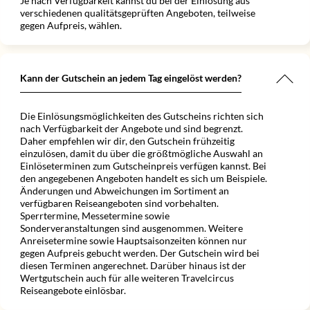
Je nach Verfügbarkeit kannst du bei der Einlösung aus
verschiedenen qualitätsgeprüften Angeboten, teilweise
gegen Aufpreis, wählen.
Kann der Gutschein an jedem Tag eingelöst werden?
Die Einlösungsmöglichkeiten des Gutscheins richten sich
nach Verfügbarkeit der Angebote und sind begrenzt.
Daher empfehlen wir dir, den Gutschein frühzeitig
einzulösen, damit du über die größtmögliche Auswahl an
Einlöseterminen zum Gutscheinpreis verfügen kannst. Bei
den angegebenen Angeboten handelt es sich um Beispiele.
Änderungen und Abweichungen im Sortiment an
verfügbaren Reiseangeboten sind vorbehalten.
Sperrtermine, Messetermine sowie
Sonderveranstaltungen sind ausgenommen. Weitere
Anreisetermine sowie Hauptsaisonzeiten können nur
gegen Aufpreis gebucht werden. Der Gutschein wird bei
diesen Terminen angerechnet. Darüber hinaus ist der
Wertgutschein auch für alle weiteren Travelcircus
Reiseangebote einlösbar.