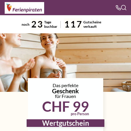
2
3
1
1
7
Tage
Gutscheine
noch
buchbar
verkauft
Das perfekte
Geschenk
für Frauen
CHF 99
pro Person
Wertgutschein