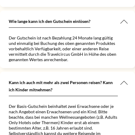
 auf die
ise mit
s."
Wie lange kann ich den Gutschein einlösen?
Der Gutschein ist nach Bezahlung 24 Monate lang gültig
und einmalig bei Buchung des oben genannten Produktes
vorbehaltlich Verfügbarkeit, oder einer anderen Reise
vermittelt durch die Travelcircus GmbH in Höhe des oben
genannten Wertes anrechenbar.
Kann ich auch mit mehr als zwei Personen reisen? Kann
ich Kinder mitnehmen?
Der Basis-Gutschein beinhaltet zwei Erwachsene oder je
nach Angebot einen Erwachsenen und ein Kind. Bitte
beachte, dass bei manchen Wellnessangeboten (z.B. Adults
Only Hotels oder Thermen) Kinder erst ab einem
bestimmten Alter, z.B. 16 Jahren erlaubt sind.
Selbstverständlich kannst du weitere Reisende im