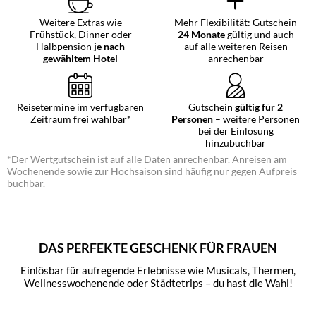
Weitere Extras wie
Mehr Flexibilität: Gutschein
Frühstück, Dinner oder
24 Monate
gültig und auch
Halbpension
je nach
auf alle weiteren Reisen
gewähltem Hotel
anrechenbar
Reisetermine im verfügbaren
Gutschein
gültig für 2
Zeitraum
frei
wählbar*
Personen
– weitere Personen
bei der Einlösung
hinzubuchbar
*Der Wertgutschein ist auf alle Daten anrechenbar. Anreisen am
Wochenende sowie zur Hochsaison sind häufig nur gegen Aufpreis
buchbar.
DAS PERFEKTE GESCHENK FÜR FRAUEN
Einlösbar für aufregende Erlebnisse wie Musicals, Thermen,
Wellnesswochenende oder Städtetrips – du hast die Wahl!