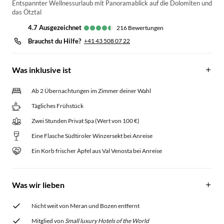
Entspannter Wellnessurlaub mit Panoramablick auf die Dolomiten und
das Ötztal
4.7
ausgezeichnet
216
Bewertungen
Brauchst du Hilfe?
+41 43 508 07 22
Was inklusive ist
Ab 2 Übernachtungen im Zimmer deiner Wahl
Tägliches Frühstück
Zwei Stunden Privat Spa (Wert von 100 €)
Eine Flasche Südtiroler Winzersekt bei Anreise
Ein Korb frischer Äpfel aus Val Venosta bei Anreise
Was wir lieben
Nicht weit von Meran und Bozen entfernt
Mitglied von
Small luxury Hotels of the World