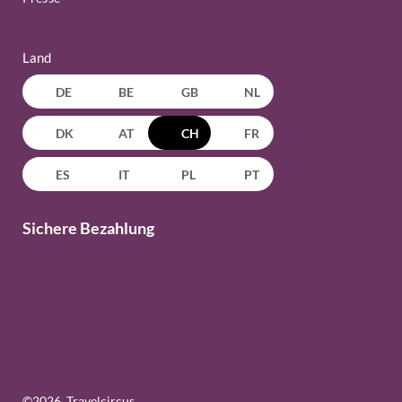
Land
DE
BE
GB
NL
DK
AT
CH
FR
ES
IT
PL
PT
Sichere Bezahlung
©
2026
, Travelcircus