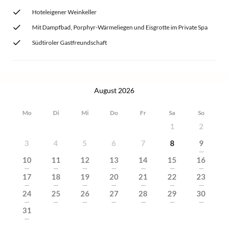
Hoteleigener Weinkeller
Mit Dampfbad, Porphyr-Wärmeliegen und Eisgrotte im Private Spa
Südtiroler Gastfreundschaft
August 2026
Mo
Di
Mi
Do
Fr
Sa
So
1
2
3
4
5
6
7
8
9
---
10
11
12
13
14
15
16
---
---
---
---
---
---
---
17
18
19
20
21
22
23
---
---
---
---
---
---
---
24
25
26
27
28
29
30
---
---
---
---
---
---
---
31
---