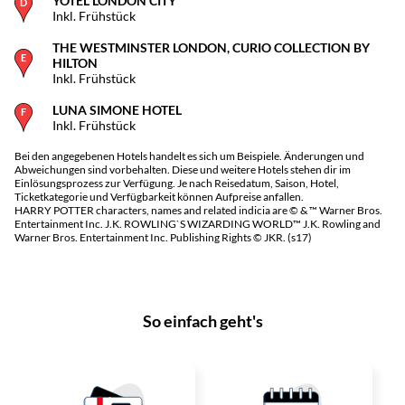
YOTEL LONDON CITY
Inkl. Frühstück
THE WESTMINSTER LONDON, CURIO COLLECTION BY
HILTON
Inkl. Frühstück
LUNA SIMONE HOTEL
Inkl. Frühstück
Bei den angegebenen Hotels handelt es sich um Beispiele. Änderungen und
Abweichungen sind vorbehalten. Diese und weitere Hotels stehen dir im
Einlösungsprozess zur Verfügung. Je nach Reisedatum, Saison, Hotel,
Ticketkategorie und Verfügbarkeit können Aufpreise anfallen.
HARRY POTTER characters, names and related indicia are © & ™ Warner Bros.
Entertainment Inc. J.K. ROWLING`S WIZARDING WORLD™ J.K. Rowling and
Warner Bros. Entertainment Inc. Publishing Rights © JKR. (s17)
So einfach geht's