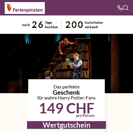
2
6
2
0
0
Tage
Gutscheine
noch
buchbar
verkauft
Das perfekte
Geschenk
für wahre Harry Potter-Fans
149 CHF
pro Person
Wertgutschein