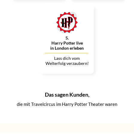
5
.
Harry Potter live
in London erleben
Lass dich vom
Welterfolg verzaubern!
Das sagen Kunden,
die mit Travelcircus im Harry Potter Theater waren
Betty
Ben H.
Daya F.
er
M.