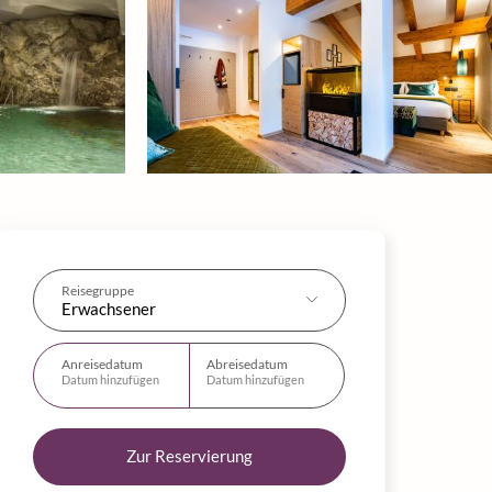
Reisegruppe
Erwachsener
Anreisedatum
Abreisedatum
Datum hinzufügen
Datum hinzufügen
Zur Reservierung