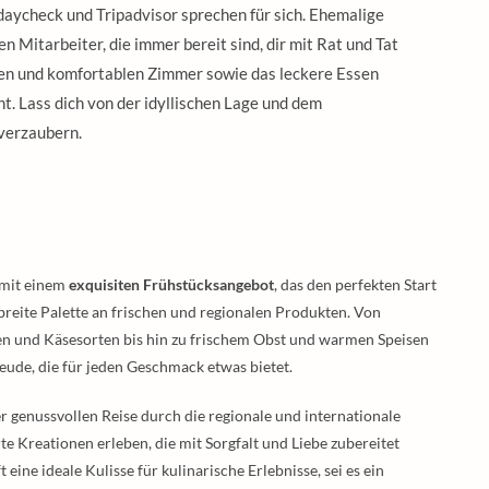
aycheck und Tripadvisor sprechen für sich. Ehemalige
n Mitarbeiter, die immer bereit sind, dir mit Rat und Tat
eren und komfortablen Zimmer sowie das leckere Essen
. Lass dich von der idyllischen Lage und dem
verzaubern.
 mit einem
exquisiten Frühstücksangebot
, das den perfekten Start
e breite Palette an frischen und regionalen Produkten. Von
n und Käsesorten bis hin zu frischem Obst und warmen Speisen
reude, die für jeden Geschmack etwas bietet.
r genussvollen Reise durch die regionale und internationale
e Kreationen erleben, die mit Sorgfalt und Liebe zubereitet
ine ideale Kulisse für kulinarische Erlebnisse, sei es ein