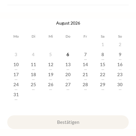
August 2026
Mo
Di
Mi
Do
Fr
Sa
So
1
2
3
4
5
6
7
8
9
---
---
---
10
11
12
13
14
15
16
---
---
---
---
---
---
---
17
18
19
20
21
22
23
---
---
---
---
---
---
---
24
25
26
27
28
29
30
---
---
---
---
---
---
---
31
---
Bestätigen