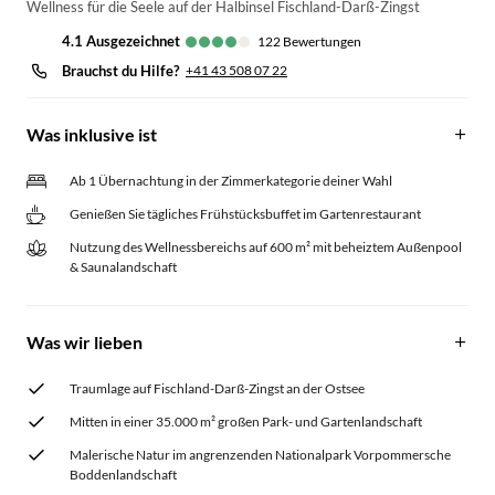
Wellness für die Seele auf der Halbinsel Fischland-Darß-Zingst
4.1
ausgezeichnet
122
Bewertungen
Brauchst du Hilfe?
+41 43 508 07 22
Was inklusive ist
Ab 1 Übernachtung in der Zimmerkategorie deiner Wahl
Genießen Sie tägliches Frühstücksbuffet im Gartenrestaurant
Nutzung des Wellnessbereichs auf 600 m² mit beheiztem Außenpool
& Saunalandschaft
Was wir lieben
Traumlage auf Fischland-Darß-Zingst an der Ostsee
Mitten in einer 35.000 m² großen Park- und Gartenlandschaft
Malerische Natur im angrenzenden Nationalpark Vorpommersche
Boddenlandschaft