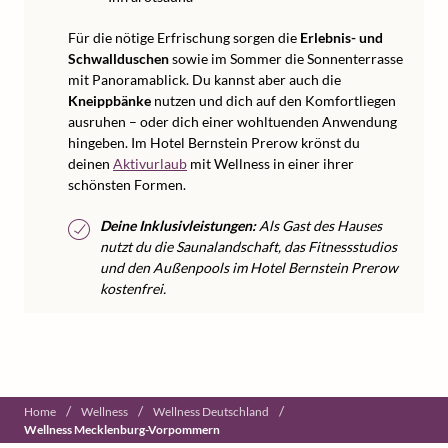
Für die nötige Erfrischung sorgen die
Erlebnis- und
Schwallduschen
sowie im Sommer die Sonnenterrasse
mit Panoramablick. Du kannst aber auch die
Kneippbänke
nutzen und dich auf den Komfortliegen
ausruhen – oder dich einer wohltuenden Anwendung
hingeben. Im Hotel Bernstein Prerow krönst du
deinen
Aktivurlaub
mit Wellness in einer ihrer
schönsten Formen.
Deine Inklusivleistungen:
Als Gast des Hauses
nutzt du die Saunalandschaft, das Fitnessstudios
und den Außenpools im Hotel Bernstein Prerow
kostenfrei.
/
/
/
Home
Wellness
Wellness Deutschland
Wellness Mecklenburg-Vorpommern