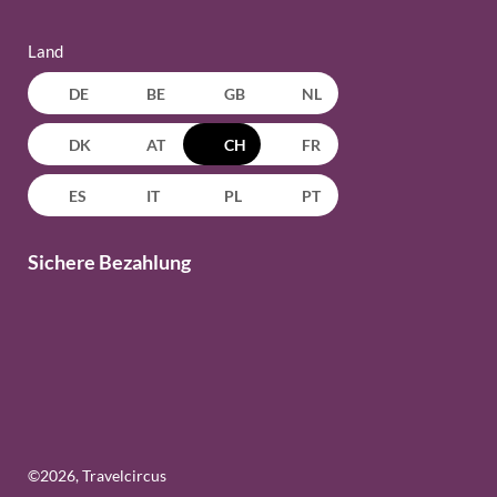
Land
DE
BE
GB
NL
DK
AT
CH
FR
ES
IT
PL
PT
Sichere Bezahlung
©
2026
, Travelcircus