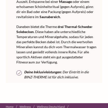
Auszeit. Entspanne bei einer
Massage
oder einem
erholsamen Schönheitsritual (gegen Aufpreis), gönn
dir ein Bad oder eine Packung (gegen Aufpreis) oder
revitalisiere im
Saunabereich
.
Daneben bietet die Therme
drei Thermal-Schwebe-
Solebecken
. Diese haben alle unterschiedliche
Temperaturen und Mineralgehalte, sodass für jeden
das perfekte Becken dabei ist. Durch die wertvollen
Mineralien kannst du dich vom Thermalwasser tragen
lassen und genießt vollends innere Ruhe. Für alle
sportlich Aktiven steht ein gut ausgestatteter
Fitnessraum zur Verfügung.
Deine Inklusivleistungen:
Der Eintritt in die
BINZ-THERME ist für dich inklusive.
/
/
/
Home
Wellness
Wellness Deutschland