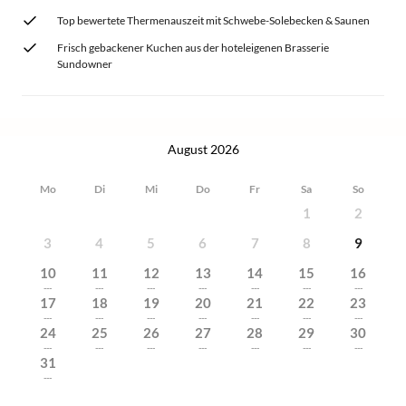
Top bewertete Thermenauszeit mit Schwebe-Solebecken & Saunen
Frisch gebackener Kuchen aus der hoteleigenen Brasserie
Sundowner
August 2026
Mo
Di
Mi
Do
Fr
Sa
So
1
2
3
4
5
6
7
8
9
10
11
12
13
14
15
16
---
---
---
---
---
---
---
17
18
19
20
21
22
23
---
---
---
---
---
---
---
24
25
26
27
28
29
30
---
---
---
---
---
---
---
31
---