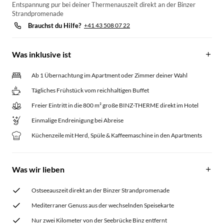
Entspannung pur bei deiner Thermenauszeit direkt an der Binzer
Strandpromenade
Brauchst du Hilfe?
+41 43 508 07 22
Was inklusive ist
Ab 1 Übernachtung im Apartment oder Zimmer deiner Wahl
Tägliches Frühstück vom reichhaltigen Buffet
Freier Eintritt in die 800 m² große BINZ-THERME direkt im Hotel
Einmalige Endreinigung bei Abreise
Küchenzeile mit Herd, Spüle & Kaffeemaschine in den Apartments
Was wir lieben
Ostseeauszeit direkt an der Binzer Strandpromenade
Mediterraner Genuss aus der wechselnden Speisekarte
Nur zwei Kilometer von der Seebrücke Binz entfernt