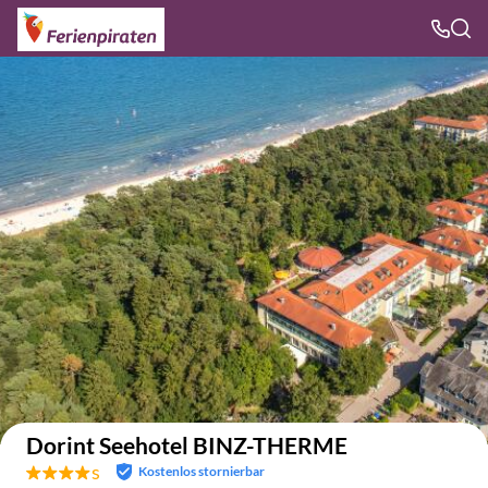
Auf der Karte anzeigen
Dorint Seehotel BINZ-THERME
s
Kostenlos stornierbar