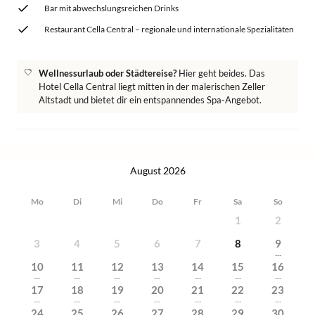
Bar mit abwechslungsreichen Drinks
Restaurant Cella Central – regionale und internationale Spezialitäten
Wellnessurlaub oder Städtereise?
Hier geht beides. Das
Hotel Cella Central liegt mitten in der malerischen Zeller
Altstadt und bietet dir ein entspannendes Spa-Angebot.
August 2026
Mo
Di
Mi
Do
Fr
Sa
So
1
2
3
4
5
6
7
8
9
---
10
11
12
13
14
15
16
---
---
---
---
---
---
---
17
18
19
20
21
22
23
---
---
---
---
---
---
---
24
25
26
27
28
29
30