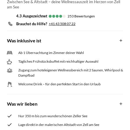
Zwischen See & Altstadt – deine Wellnessauszeit im Herzen von Zell
am See
4.3
ausgezeichnet
253
Bewertungen
Brauchst du Hilfe?
+41 43 508 07 22
Was inklusive ist
Ab 1 Übernachtung im Zimmer deiner Wahl
Tägliches Frühstücksbuffet mit reichhaltiger Auswahl
Zugang zum hoteleigenen Wellnessbereich mit 2 Saunen, Whirlpool &
Dampfbad
Welcome Drink – für den perfekten Start in den Urlaub
Was wir lieben
Nur 350 m bis zum wunderschönen Zeller See
Lage direkt in der malerischen Altstadt von Zell am See