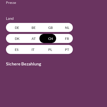
Presse
Land
DE
BE
GB
NL
DK
AT
CH
FR
ES
IT
PL
PT
Sichere Bezahlung