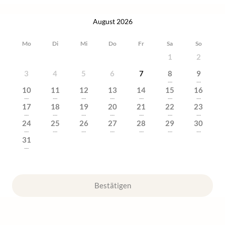
August 2026
Mo
Di
Mi
Do
Fr
Sa
So
1
2
3
4
5
6
7
8
9
---
---
10
11
12
13
14
15
16
---
---
---
---
---
---
---
17
18
19
20
21
22
23
---
---
---
---
---
---
---
24
25
26
27
28
29
30
---
---
---
---
---
---
---
31
---
Bestätigen