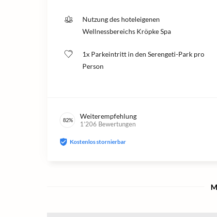
Nutzung des hoteleigenen
Wellnessbereichs Kröpke Spa
1x Parkeintritt in den Serengeti-Park pro
Person
Weiterempfehlung
82
%
1’206
Bewertungen
Kostenlos stornierbar
M