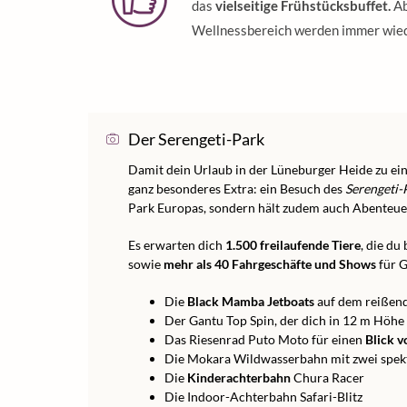
das
vielseitige Frühstücksbuffet.
Ab
Wellnessbereich werden immer wie
Der Serengeti-Park
Damit dein Urlaub in der Lüneburger Heide zu e
ganz besonderes Extra: ein Besuch des
Serengeti-
Park Europas, sondern hält zudem auch Abenteu
Es erwarten dich
1.500 freilaufende Tiere
, die du
sowie
mehr als 40 Fahrgeschäfte und Shows
für G
Die
Black Mamba Jetboats
auf dem reißend
Der Gantu Top Spin, der dich in 12 m Höhe 
Das Riesenrad Puto Moto für einen
Blick v
Die Mokara Wildwasserbahn mit zwei spek
Die
Kinderachterbahn
Chura Racer
Die Indoor-Achterbahn Safari-Blitz