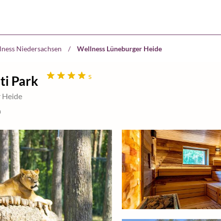
lness Niedersachsen
/
Wellness Lüneburger Heide
s
ti Park
r Heide
n