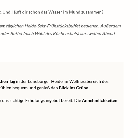
t. Und, läuft dir schon das Wasser im Mund zusammen?
 am täglichen Heide-Sekt-Frühstücksbuffet bedienen. Außerdem
n oder Buffet (nach Wahl des Küchenchefs) am zweiten Abend
chen Tag
in der Lüneburger Heide im Wellnessbereich des
estühlen bequem und genieß den
Blick ins Grüne
.
n das richtige Erholungsangebot bereit. Die
Annehmlichkeiten