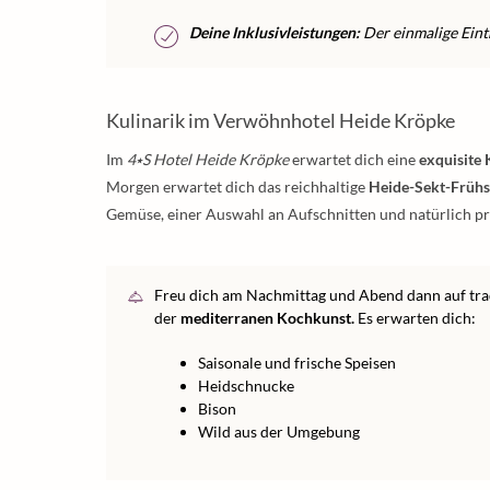
Deine Inklusivleistungen:
Der einmalige Eintr
Kulinarik im Verwöhnhotel Heide Kröpke
Im
4⭑S Hotel Heide Kröpke
erwartet dich eine
exquisite
Morgen erwartet dich das reichhaltige
Heide-Sekt-Frühs
Gemüse, einer Auswahl an Aufschnitten und natürlich pr
Freu dich am Nachmittag und Abend dann auf tradi
der
mediterranen Kochkunst.
Es erwarten dich:
Saisonale und frische Speisen
Heidschnucke
Bison
Wild aus der Umgebung