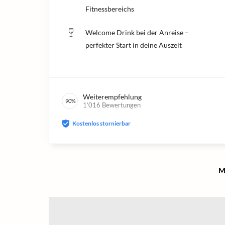
Fitnessbereichs
Welcome Drink bei der Anreise –
perfekter Start in deine Auszeit
Weiterempfehlung
90
%
1’016
Bewertungen
Kostenlos stornierbar
M