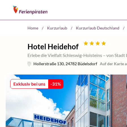
Home
/
Kurzurlaub
/
Kurzurlaub Deutschland
/
Hotel Heidehof
Erlebe die Vielfalt Schleswig-Holsteins – von Stadt 
Hollerstraße 130
,
24782
Büdelsdorf
Auf der Karte 
Exklusiv bei uns
-
31
%