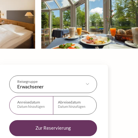
Reisegruppe
Erwachsener
Anreisedatum
Abreisedatum
Datum hinzufügen
Datum hinzufügen
Zur Reservierung