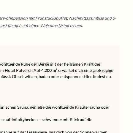
 Verwöhnpension mit Frühstücksbuffet, Nachmittagsimbiss und 5-
st du dich auf einen Welcome Drink freuen.
wohltuende Ruhe der Berge mit der heilsamen Kraft des
im Hotel Pulverer. Auf
4.200 m²
erwartet dich eine großzügige
lässt. Ob schwitzen, baden oder entspannen: Hier findest du
Finnischen Sauna, genieße die wohltuende Kräutersauna oder
rmal-Infinitybecken – schwimme mit Blick auf die
tspanne auf der Liegewiese, lass dich von der Sonne wärmen