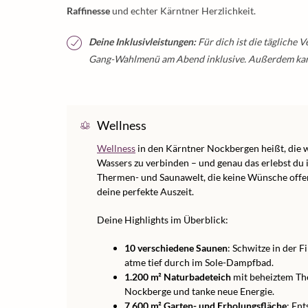
Raffinesse
und echter Kärntner Herzlichkeit.
Deine Inklusivleistungen:
Für dich ist die tägliche
Gang-Wahlmenü am Abend inklusive. Außerdem kann
Wellness
Wellness
in den Kärntner Nockbergen heißt, die 
Wassers zu verbinden – und genau das erlebst du 
Thermen- und Saunawelt, die keine Wünsche offen
deine perfekte Auszeit.
Deine Highlights im Überblick:
10 verschiedene Saunen
: Schwitze in der 
atme tief durch im Sole-Dampfbad.
1.200 m² Naturbadeteich
mit beheiztem The
Nockberge und tanke neue Energie.
7.600 m² Garten- und Erholungsfläche
: En