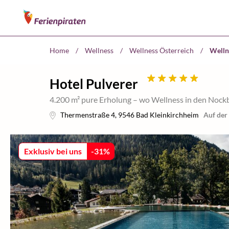
Home
/
Wellness
/
Wellness Österreich
/
Welln
Hotel Pulverer
4.200 m² pure Erholung – wo Wellness in den Nockbe
Thermenstraße 4
,
9546
Bad Kleinkirchheim
Auf der
Exklusiv bei uns
-
31
%