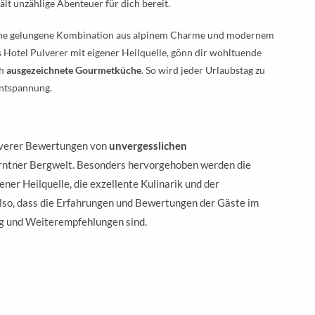
ält unzählige Abenteuer für dich bereit.
 eine gelungene Kombination aus alpinem Charme und modernem
 Hotel Pulverer mit eigener Heilquelle, gönn dir wohltuende
ch
ausgezeichnete Gourmetküche
. So wird jeder Urlaubstag zu
Entspannung.
lverer Bewertungen von
unvergesslichen
rntner Bergwelt. Besonders hervorgehoben werden die
ener Heilquelle, die exzellente Kulinarik und der
also, dass die Erfahrungen und Bewertungen der Gäste im
ng und Weiterempfehlungen sind.