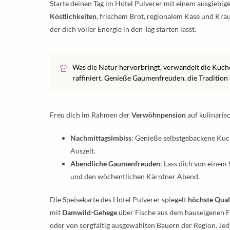
Starte deinen Tag im Hotel Pulverer mit einem ausgiebig
Köstlichkeiten
, frischem Brot, regionalem Käse und Kr
der dich voller Energie in den Tag starten lässt.
Was die Natur hervorbringt, verwandelt die Küche i
raffiniert. Genieße Gaumenfreuden, die Tradition 
Freu dich im Rahmen der
Verwöhnpension
auf kulinarisc
Nachmittagsimbiss
: Genieße selbstgebackene Kuch
Auszeit.
Abendliche Gaumenfreuden
: Lass dich von eine
und den wöchentlichen Kärntner Abend.
Die Speisekarte des Hotel Pulverer spiegelt
höchste Qual
mit
Damwild-Gehege
über Fische aus dem hauseigenen F
oder von sorgfältig ausgewählten Bauern der Region. J