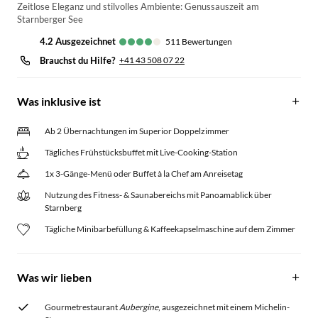
Zeitlose Eleganz und stilvolles Ambiente: Genussauszeit am
Starnberger See
4.2
ausgezeichnet
511
Bewertungen
Brauchst du Hilfe?
+41 43 508 07 22
Was inklusive ist
Ab 2 Übernachtungen im Superior Doppelzimmer
Tägliches Frühstücksbuffet mit Live-Cooking-Station
1x 3-Gänge-Menü oder Buffet à la Chef am Anreisetag
Nutzung des Fitness- & Saunabereichs mit Panoamablick über
Starnberg
Tägliche Minibarbefüllung & Kaffeekapselmaschine auf dem Zimmer
Was wir lieben
Gourmetrestaurant
Aubergine
, ausgezeichnet mit einem Michelin-