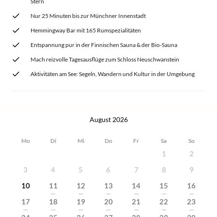
Stern
Nur 25 Minuten bis zur Münchner Innenstadt
Hemmingway Bar mit 165 Rumspezialitäten
Entspannung pur in der Finnischen Sauna & der Bio-Sauna
Mach reizvolle Tagesausflüge zum Schloss Neuschwanstein
Aktivitäten am See: Segeln, Wandern und Kultur in der Umgebung
August 2026
Mo
Di
Mi
Do
Fr
Sa
So
1
2
3
4
5
6
7
8
9
10
11
12
13
14
15
16
---
---
---
---
---
---
17
18
19
20
21
22
23
---
---
---
---
---
---
---