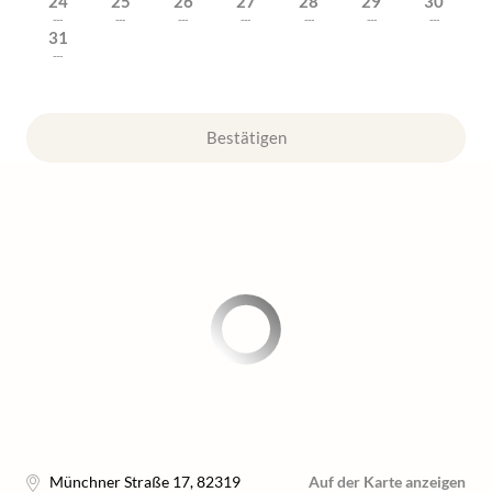
24
25
26
27
28
29
30
---
---
---
---
---
---
---
31
---
Bestätigen
Münchner Straße 17
,
82319
Auf der Karte anzeigen