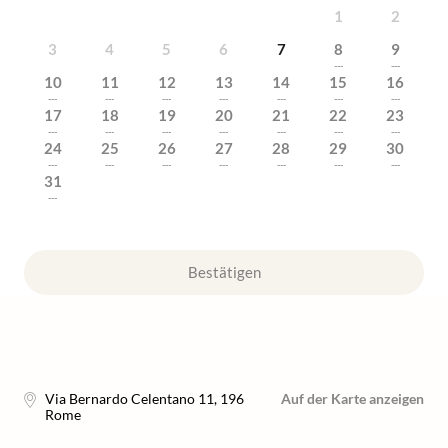
1
2
3
4
5
6
7
8
9
---
---
10
11
12
13
14
15
16
---
---
---
---
---
---
---
17
18
19
20
21
22
23
---
---
---
---
---
---
---
24
25
26
27
28
29
30
---
---
---
---
---
---
---
31
---
Bestätigen
Via Bernardo Celentano 11
,
196
Auf der Karte anzeigen
Rome