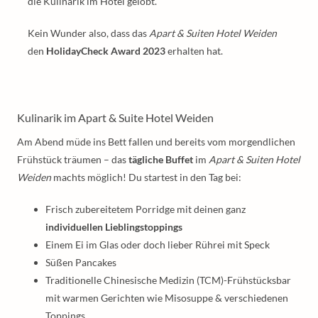
die Kulinarik im Hotel gelobt.
Kein Wunder also, dass das
Apart & Suiten Hotel Weiden
den
HolidayCheck Award 2023
erhalten hat.
Kulinarik im Apart & Suite Hotel Weiden
Am Abend müde ins Bett fallen und bereits vom morgendlichen
Frühstück träumen – das
tägliche Buffet
im
Apart & Suiten Hotel
Weiden
machts möglich! Du startest in den Tag bei:
Frisch zubereitetem Porridge mit deinen ganz
individuellen Lieblingstoppings
Einem Ei im Glas oder doch lieber Rührei mit Speck
Süßen Pancakes
Traditionelle Chinesische Medizin (TCM)-Frühstücksbar
mit warmen Gerichten wie Misosuppe & verschiedenen
Toppings