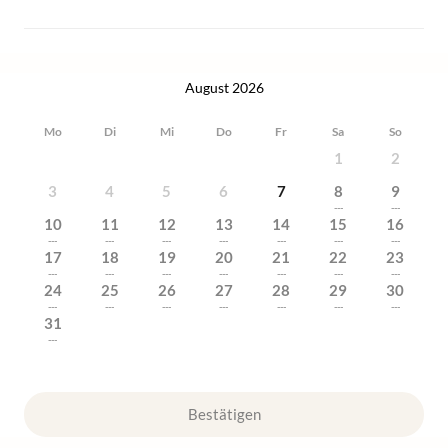
August 2026
Mo
Di
Mi
Do
Fr
Sa
So
1
2
3
4
5
6
7
8
9
---
---
10
11
12
13
14
15
16
---
---
---
---
---
---
---
17
18
19
20
21
22
23
---
---
---
---
---
---
---
24
25
26
27
28
29
30
---
---
---
---
---
---
---
31
---
Bestätigen