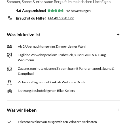
Sommer, Sonne & erholsame Bergluft im malerischen Hochfügen
4.6
ausgezeichnet
42
Bewertungen
Brauchst du Hilfe?
+41 43 508 07 22
Was inklusive ist
Ab 2 Übernachtungen im Zimmer deiner Wahl
Tägliche Verwöhnpension: Frühstück, süßer Gruß & 4-Gang-
Wahlmenü
Zugang zum hoteleigenen Zirben-Spa mit Panoramapool, Sauna &
Dampfbad
Zirbenhof Signature Drink als Welcome Drink
Nutzung des hoteleigenen Bike-Kellers
Was wir lieben
Erlesene Weine von ausgewählten Winzern verkosten