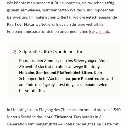
Wo könnte man besser zur Ruhe kommen, als zwischen
saftig-
grünen Almwiesen
, märchenhaften Wäldern und imposanten
Bergwelten: Im malerischen Zillertal, wo die
entschleunigende
Kraft der Natur
waltet, eröffnet sich dir eine vielfältige
Entspannungsoase für deinen unvergesslichen
Bergurlaub
.
Skiparadies direkt vor deiner Tür
Raus aus dem Zimmer, rein ins Skivergnügen: Vom
Zirbenhof startest du ohne Umwege Richtung
Holzalm, 8er-Jet und Pfaffenbühel-Liften
. Kein
Schleppen, kein Warten – nur
pure Pistenfreude
. Und
am Ende des Tages gleitest du ganz entspannt wieder
bis vor die Tür.
In Hochfügen, am Eingang des Zillertals, thront auf stolzen 1.550
Metern Seehöhe das
Hotel Zirbenhof
. Das bereits in 3.
Generation familiengeführte 4⭑Hotel überzeugt seine Gäste mit