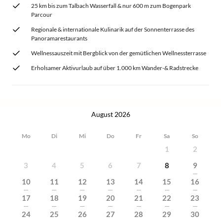
25 km bis zum Talbach Wasserfall & nur 600 m zum Bogenpark
Parcour
Regionale & internationale Kulinarik auf der Sonnenterrasse des
Panoramarestaurants
Wellnessauszeit mit Bergblick von der gemütlichen Wellnessterrasse
Erholsamer Aktivurlaub auf über 1.000 km Wander-& Radstrecke
August 2026
Mo
Di
Mi
Do
Fr
Sa
So
1
2
3
4
5
6
7
8
9
---
10
11
12
13
14
15
16
---
---
---
---
---
---
---
17
18
19
20
21
22
23
---
---
---
---
---
---
---
24
25
26
27
28
29
30