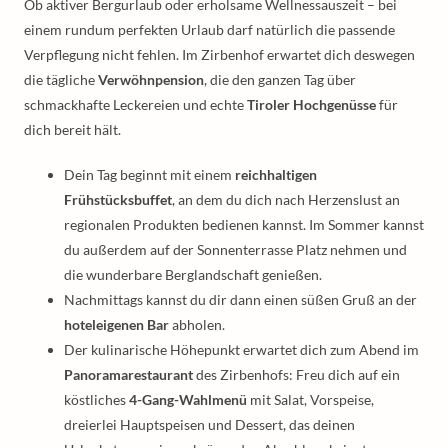
Ob aktiver Bergurlaub oder erholsame Wellnessauszeit – bei
einem rundum perfekten Urlaub darf natürlich die passende
Verpflegung nicht fehlen. Im Zirbenhof erwartet dich deswegen
die tägliche
Verwöhnpension
, die den ganzen Tag über
schmackhafte Leckereien und echte
Tiroler Hochgenüsse
für
dich bereit hält.
Dein Tag beginnt mit einem
reichhaltigen
Frühstücksbuffet
, an dem du dich nach Herzenslust an
regionalen Produkten bedienen kannst. Im Sommer kannst
du außerdem auf der Sonnenterrasse Platz nehmen und
die wunderbare Berglandschaft genießen.
Nachmittags kannst du dir dann einen süßen Gruß an der
hoteleigenen Bar
abholen.
Der kulinarische Höhepunkt erwartet dich zum Abend im
Panoramarestaurant
des Zirbenhofs: Freu dich auf ein
köstliches
4-Gang-Wahlmenü
mit Salat, Vorspeise,
dreierlei Hauptspeisen und Dessert, das deinen