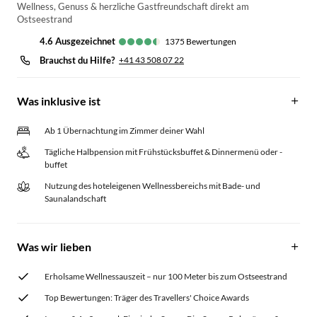
Wellness, Genuss & herzliche Gastfreundschaft direkt am
Ostseestrand
4.6
ausgezeichnet
1375
Bewertungen
Brauchst du Hilfe?
+41 43 508 07 22
Was inklusive ist
Ab 1 Übernachtung im Zimmer deiner Wahl
Tägliche Halbpension mit Frühstücksbuffet & Dinnermenü oder -
buffet
Nutzung des hoteleigenen Wellnessbereichs mit Bade- und
Saunalandschaft
Was wir lieben
Erholsame Wellnessauszeit – nur 100 Meter bis zum Ostseestrand
Top Bewertungen: Träger des Travellers' Choice Awards