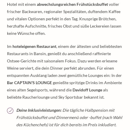
Hotel mit einem
abwechslungsreichen Frühstücksbuffet
voller
frischer Backwaren, regionaler Spezialitäten, duftendem Kaffee
und vitalen Optionen perfekt in den Tag. Knusprige Brötchen,
herzhafte Aufschnitte, frisches Obst und süße Leckereien lassen
keine Wünsche offen.
Im
hoteleigenen Restaurant
, einem der ältesten und beliebtesten
Restaurants in Bansin, genießt du anschließend raffinierte
Ostsee-Gerichte mit saisonalem Fokus. Dazu werden erlesene
Weine serviert, die dein Dinner perfekt abrunden. Für einen
entspannten Ausklang laden zwei gemütliche Lounges ein: In der
Bar CAPTAIN'S LOUNGE
genießte spritzige Drinks im Ambiente
eines alten Segelsports, während die
Davidoff Lounge
als
beliebte Raucherlounge und Sky Sportsbar bekannt ist.
Deine Inklusivleistungen:
Die tägliche Halbpension mit
Frühstücksbuffet und Dinnermenü oder -buffet (nach Wahl
des Küchenchefs) ist für dich bereits im Preis inkludiert.