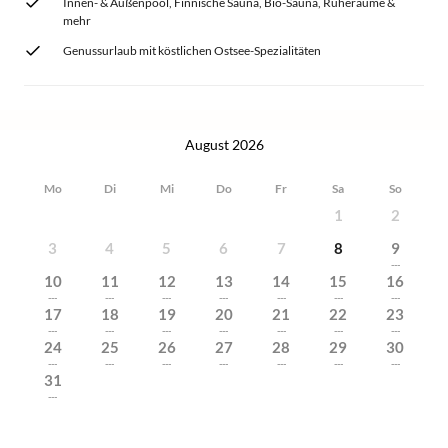
Innen- & Außenpool, Finnische Sauna, Bio-Sauna, Ruheräume &
mehr
Genussurlaub mit köstlichen Ostsee-Spezialitäten
August 2026
Mo
Di
Mi
Do
Fr
Sa
So
1
2
3
4
5
6
7
8
9
---
10
11
12
13
14
15
16
---
---
---
---
---
---
---
17
18
19
20
21
22
23
---
---
---
---
---
---
---
24
25
26
27
28
29
30
---
---
---
---
---
---
---
31
---