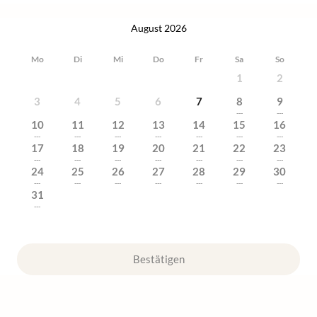
August 2026
Mo
Di
Mi
Do
Fr
Sa
So
1
2
3
4
5
6
7
8
9
---
---
10
11
12
13
14
15
16
---
---
---
---
---
---
---
17
18
19
20
21
22
23
---
---
---
---
---
---
---
24
25
26
27
28
29
30
---
---
---
---
---
---
---
31
---
Bestätigen