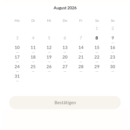
August 2026
Mo
Di
Mi
Do
Fr
Sa
So
1
2
3
4
5
6
7
8
9
---
10
11
12
13
14
15
16
---
---
---
---
---
---
---
17
18
19
20
21
22
23
---
---
---
---
---
---
---
24
25
26
27
28
29
30
---
---
---
---
---
---
---
31
---
Bestätigen