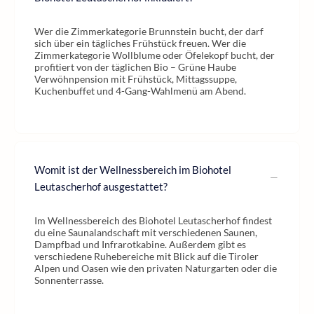
Wer die Zimmerkategorie Brunnstein bucht, der darf
sich über ein tägliches Frühstück freuen. Wer die
Zimmerkategorie Wollblume oder Öfelekopf bucht, der
profitiert von der täglichen Bio – Grüne Haube
Verwöhnpension mit Frühstück, Mittagssuppe,
Kuchenbuffet und 4-Gang-Wahlmenü am Abend.
Womit ist der Wellnessbereich im Biohotel
Leutascherhof ausgestattet?
Im Wellnessbereich des Biohotel Leutascherhof findest
du eine Saunalandschaft mit verschiedenen Saunen,
Dampfbad und Infrarotkabine. Außerdem gibt es
verschiedene Ruhebereiche mit Blick auf die Tiroler
Alpen und Oasen wie den privaten Naturgarten oder die
Sonnenterrasse.