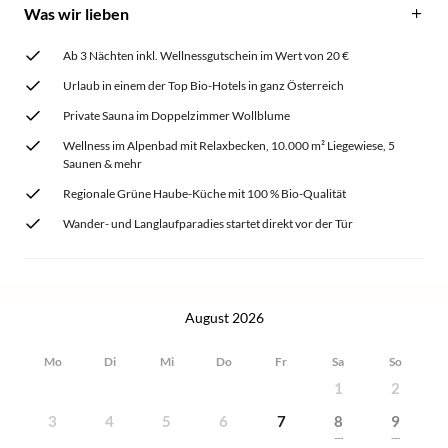
Was wir lieben
Ab 3 Nächten inkl. Wellnessgutschein im Wert von 20 €
Urlaub in einem der Top Bio-Hotels in ganz Österreich
Private Sauna im Doppelzimmer Wollblume
Wellness im Alpenbad mit Relaxbecken, 10.000 m² Liegewiese, 5
Saunen & mehr
Regionale Grüne Haube-Küche mit 100 % Bio-Qualität
Wander- und Langlaufparadies startet direkt vor der Tür
August 2026
Mo
Di
Mi
Do
Fr
Sa
So
1
2
3
4
5
6
7
8
9
---
---