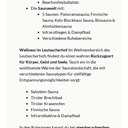
Beachvolleyballplatz
Die
Saunawelt
mit:
5 Saunen: Panoramasauna, Finnische
Sauna, Kelo Blockhaus Sauna, Biosauna &
Almhüttensauna
Infrarotliegen & Dampfbad
Verschiedene Ruhebereiche
Wellness im Leutascherhof
Im Wellnessbereich des
Leutascherhofs findest du einen wahren
Rückzugsort
für Körper, Geist und Seele
. Tauch ein in die
wohltuende Wärme der Saunalandschaft, die mit
verschiedenen Saunatypen für vielfältige
Entspannungsmöglichkeiten sorgt:
Salzstein-Sauna
Tiroler Brechlbad
Tiroler Kraxenofen
Finnische Sauna
Infrarotkabine & Dampfbad
In den Ruhezonen kannst du bei
atemberaubendem