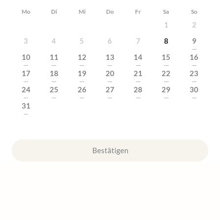
Mo
Di
Mi
Do
Fr
Sa
So
1
2
3
4
5
6
7
8
9
---
10
11
12
13
14
15
16
---
---
---
---
---
---
---
17
18
19
20
21
22
23
---
---
---
---
---
---
---
24
25
26
27
28
29
30
---
---
---
---
---
---
---
31
---
Bestätigen