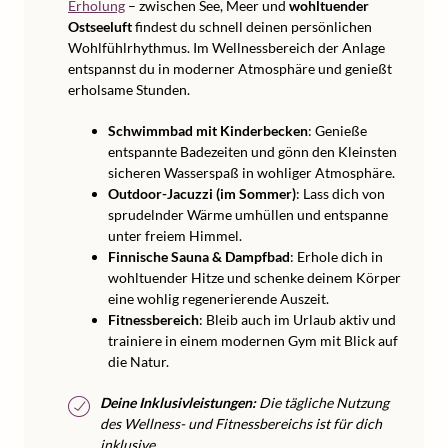
Erholung
– zwischen See, Meer und
wohltuender
Ostseeluft
findest du schnell deinen persönlichen
Wohlfühlrhythmus. Im Wellnessbereich der Anlage
entspannst du in moderner Atmosphäre und genießt
erholsame Stunden.
Schwimmbad mit Kinderbecken
: Genieße
entspannte Badezeiten und gönn den Kleinsten
sicheren Wasserspaß in wohliger Atmosphäre.
Outdoor-Jacuzzi (im Sommer)
: Lass dich von
sprudelnder Wärme umhüllen und entspanne
unter freiem Himmel.
Finnische Sauna & Dampfbad
: Erhole dich in
wohltuender Hitze und schenke deinem Körper
eine wohlig regenerierende Auszeit.
Fitnessbereich
: Bleib auch im Urlaub aktiv und
trainiere in einem modernen Gym mit Blick auf
die Natur.
Deine Inklusivleistungen:
Die tägliche Nutzung
des Wellness- und Fitnessbereichs ist für dich
inklusive.