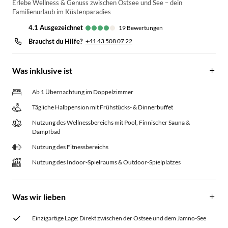
Erlebe Wellness & Genuss zwischen Ostsee und See – dein
Familienurlaub im Küstenparadies
4.1
ausgezeichnet
19
Bewertungen
Brauchst du Hilfe?
+41 43 508 07 22
Was inklusive ist
Ab 1 Übernachtung im Doppelzimmer
Tägliche Halbpension mit Frühstücks- & Dinnerbuffet
Nutzung des Wellnessbereichs mit Pool, Finnischer Sauna &
Dampfbad
Nutzung des Fitnessbereichs
Nutzung des Indoor-Spielraums & Outdoor-Spielplatzes
Was wir lieben
Einzigartige Lage: Direkt zwischen der Ostsee und dem Jamno-See