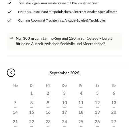
Zweistöckige Panoramaterrasse mit Blick auf den See
Nautilus Restaurant mit polnischen & internationalen Spezialitäten
Gaming Room mit Tischtennis, Arcade-Spiele & Tischkicker
Nur
300 m
zum Jamno-See und
150 m
zur Ostsee – bereit
für deine Auszeit zwischen Seeidylle und Meeresbrise?
September 2026
Mo
Di
Mi
Do
Fr
Sa
So
1
2
3
4
5
6
---
---
---
---
---
---
7
8
9
10
11
12
13
---
---
---
---
---
---
---
14
15
16
17
18
19
20
---
---
---
---
---
---
---
21
22
23
24
25
26
27
---
---
---
---
---
---
---