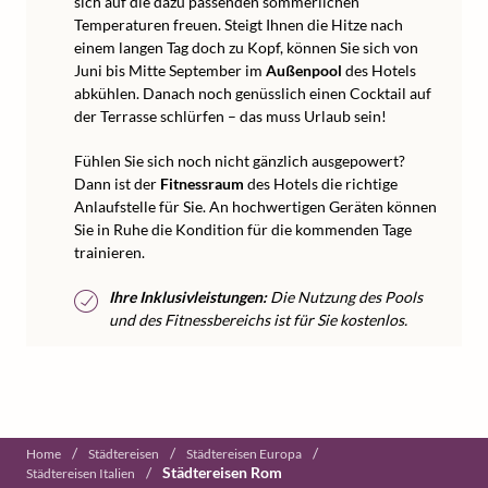
sich auf die dazu passenden sommerlichen
Temperaturen freuen. Steigt Ihnen die Hitze nach
einem langen Tag doch zu Kopf, können Sie sich von
Juni bis Mitte September im
Außenpool
des Hotels
abkühlen. Danach noch genüsslich einen Cocktail auf
der Terrasse schlürfen – das muss Urlaub sein!
Fühlen Sie sich noch nicht gänzlich ausgepowert?
Dann ist der
Fitnessraum
des Hotels die richtige
Anlaufstelle für Sie. An hochwertigen Geräten können
Sie in Ruhe die Kondition für die kommenden Tage
trainieren.
Ihre Inklusivleistungen:
Die Nutzung des Pools
und des Fitnessbereichs ist für Sie kostenlos.
/
/
/
Home
Städtereisen
Städtereisen Europa
/
Städtereisen Rom
Städtereisen Italien