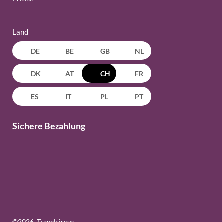
Land
DE
BE
GB
NL
DK
AT
CH
FR
ES
IT
PL
PT
Sichere Bezahlung
©
2026
, Travelcircus