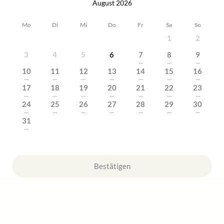
August 2026
Mo
Di
Mi
Do
Fr
Sa
So
1
2
3
4
5
6
7
8
9
---
---
---
10
11
12
13
14
15
16
---
---
---
---
---
---
---
17
18
19
20
21
22
23
---
---
---
---
---
---
---
24
25
26
27
28
29
30
---
---
---
---
---
---
---
31
---
Bestätigen