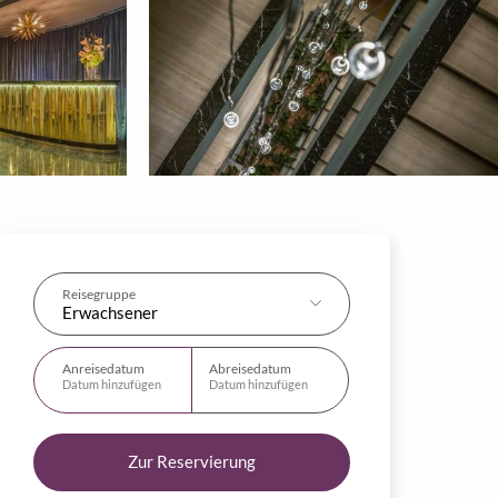
Reisegruppe
Erwachsener
Anreisedatum
Abreisedatum
Datum hinzufügen
Datum hinzufügen
Zur Reservierung