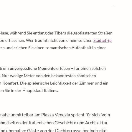
 Nase, während Sie entlang des Tibers die gepflasterten Straßen
 zu erhaschen. Wer träumt nicht von einem solchen
Städtetrip
ern und erleben Sie einen romantischen Aufenthalt in einer
ntrum
unvergessliche Momente
erleben – für einen solchen
Sie. Nur wenige Meter von den bekanntesten römischen
m Komfort
. Die spielerische Leichtigkeit der Zimmer und ein
Sie in der Hauptstadt Italiens.
nahe unmittelbar am Piazza Venezia spricht für sich. Vom
ühmtheiten der italienischen Geschichte und Architektur
sind ehemalige Gäste von der Dachterrasse beeindruckd,