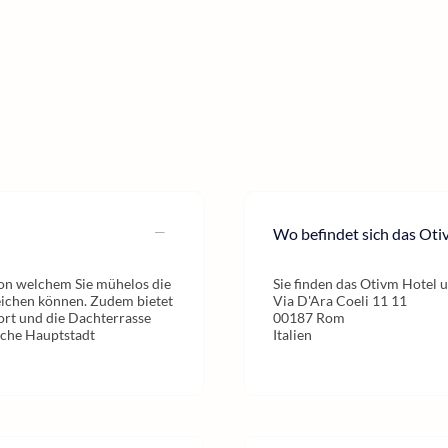
Wo befindet sich das Oti
 von welchem Sie mühelos die
Sie finden das Otivm Hotel 
ichen können. Zudem bietet
Via D'Ara Coeli 11 11
rt und die Dachterrasse
00187 Rom
ische Hauptstadt
Italien