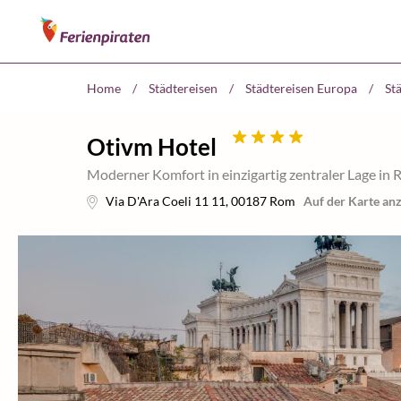
Home
/
Städtereisen
/
Städtereisen Europa
/
Stä
Otivm Hotel
Moderner Komfort in einzigartig zentraler Lage in
Via D'Ara Coeli 11 11
,
00187
Rom
Auf der Karte an