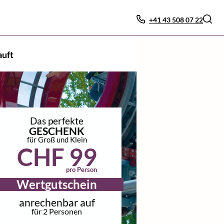
+41 43 508 07 22
auft
Das perfekte
GESCHENK
für Groß und Klein
CHF 99
pro Person
Wertgutschein
anrechenbar auf
für 2 Personen