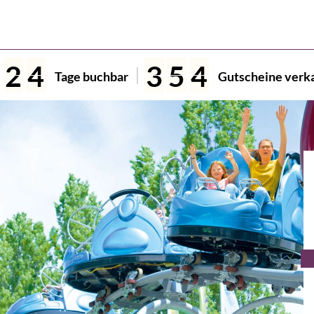
2
4
3
5
4
Tage buchbar
Gutscheine verk