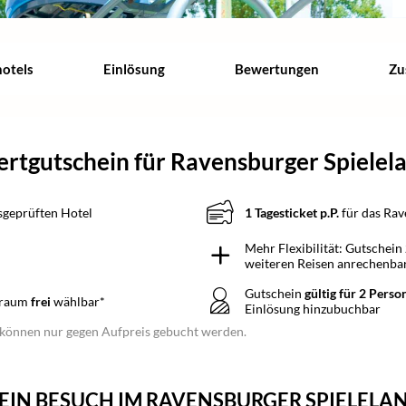
hotels
Einlösung
Bewertungen
Zu
rtgutschein für Ravensburger Spielel
sgeprüften Hotel
1 Tagesticket p.P.
für das Rav
Mehr Flexibilität: Gutschein
weiteren Reisen anrechenba
Gutschein
gültig für 2 Perso
traum
frei
wählbar*
Einlösung hinzubuchbar
können nur gegen Aufpreis gebucht werden.
EIN BESUCH IM RAVENSBURGER SPIELELA