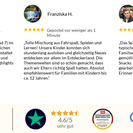
Franziska H.
1
Gepostet vor weniger als 1
Minute
nd 7) im
„Tolle Mischung aus Fahrspaß, Spielen und
„Das Sp
lichen
Lernen! Unsere Kinder konnten sich
typisch
estaltet
stundenlang austoben und gleichzeitig Neues
Familie
 und
entdecken vor allem im Entdeckerland. Die
gemütli
hlights
Themenwelten sind so schön gemacht, dass
Snacks.
auch wir Eltern richtig Spaß hatten. Absolut
gearbei
empfehlenswert für Familien mit Kindern bis
Erinner
ca. 12 Jahren.“
n
4.6
/5
sehr gut