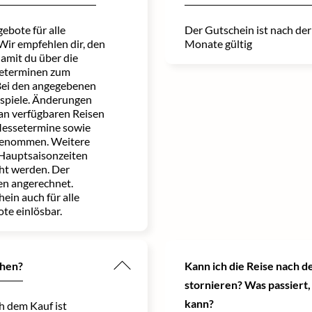
ebote für alle
Der Gutschein ist nach de
ir empfehlen dir, den
Monate gültig
damit du über die
seterminen zum
Bei den angegebenen
ispiele. Änderungen
an verfügbaren Reisen
Messetermine sowie
genommen. Weitere
Hauptsaisonzeiten
ht werden. Der
en angerechnet.
ein auch für alle
te einlösbar.
chen?
Kann ich die Reise nach d
stornieren? Was passiert,
kann?
h dem Kauf ist