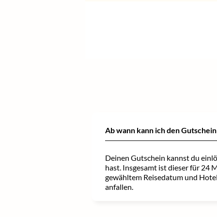
+
+
+
Verlängere
Füge
Wähle aus
weitere Reisende
deinen Aufenthalt und
weiteren Hotels oder
hinzu und
profitiere von
profitiere maximal von deiner Reise!
Zimmerkategorien
attraktiven Konditionen für
.
Kinder
.
Ab wann kann ich den Gutschein
Deinen Gutschein kannst du einlö
hast. Insgesamt ist dieser für 24 
gewähltem Reisedatum und Hotel
anfallen.