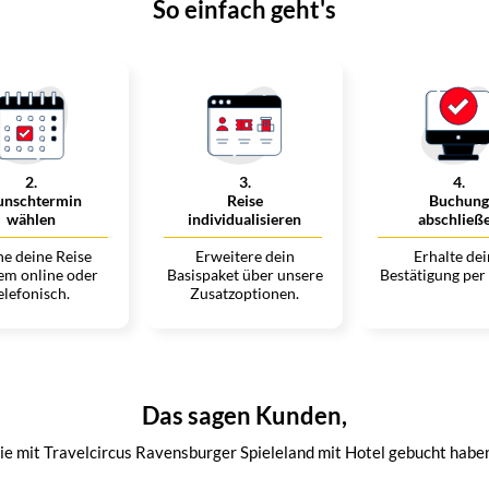
So einfach geht's
2
.
3
.
4
.
nschtermin
Reise
Buchung
wählen
individualisieren
abschließ
e deine Reise
Erweitere dein
Erhalte de
em online oder
Basispaket über unsere
Bestätigung per
elefonisch.
Zusatzoptionen.
Das sagen Kunden,
ie mit Travelcircus Ravensburger Spieleland mit Hotel gebucht habe