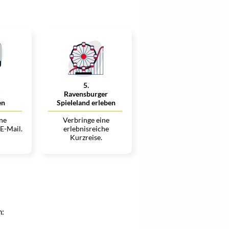
5
.
Ravensburger
en
Spieleland erleben
ine
Verbringe eine
 E-Mail.
erlebnisreiche
Kurzreise.
n: