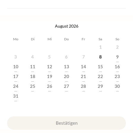
August 2026
Mo
Di
Mi
Do
Fr
Sa
So
1
2
3
4
5
6
7
8
9
---
10
11
12
13
14
15
16
---
---
---
---
---
---
---
17
18
19
20
21
22
23
---
---
---
---
---
---
---
24
25
26
27
28
29
30
---
---
---
---
---
---
---
31
---
Bestätigen