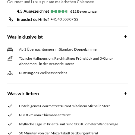
Gourmet und Luxus pur am malerischen Chiemsee
4.5
ausgezeichnet
612
Bewertungen
Brauchst du Hilfe?
+41 43 508 07 22
Was inklusive ist
Ab 1 Übernachtungen im Standard Doppelzimmer
Tägliche Halbpension: Reichhaltiges Frühstück und 3-Gang-
Abendmenü in der Brasserie Tafern
Nutzung des Wellnessbereichs
Was wir lieben
Hoteleigenes Gourmetrestaurant mit einem Michelin Stern
Nur 8 km vom Chiemsee entfernt
Idyllische Lage im Priental mit rund 300 Kilometer Wanderwege
50 Minuten von der Mozartstadt Salzburg entfernt