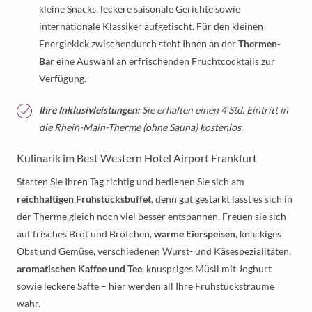
kleine Snacks, leckere saisonale Gerichte sowie
internationale Klassiker aufgetischt. Für den kleinen
Energiekick zwischendurch steht Ihnen an der
Thermen-
Bar
eine Auswahl an erfrischenden Fruchtcocktails zur
Verfügung.
Ihre Inklusivleistungen:
Sie erhalten einen 4 Std. Eintritt in
die Rhein-Main-Therme (ohne Sauna) kostenlos.
Kulinarik im Best Western Hotel Airport Frankfurt
Starten Sie Ihren Tag richtig und bedienen Sie sich am
reichhaltigen Frühstücksbuffet
, denn gut gestärkt lässt es sich in
der Therme gleich noch viel besser entspannen. Freuen sie sich
auf frisches Brot und Brötchen,
warme Eierspeisen
, knackiges
Obst und Gemüse, verschiedenen Wurst- und Käsespezialitäten,
aromatischen Kaffee und Tee
, knuspriges Müsli mit Joghurt
sowie leckere Säfte – hier werden all Ihre Frühstücksträume
wahr.