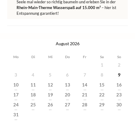
Seele mal wieder so richtig baumeln und erleben Sie in der
Rhein-Main-Therme Wasserspaß auf 15.000 m²
– hier ist
Entspannung garantiert!
August 2026
Mo
Di
Mi
Do
Fr
Sa
So
1
2
3
4
5
6
7
8
9
10
11
12
13
14
15
16
---
---
---
---
---
---
---
17
18
19
20
21
22
23
---
---
---
---
---
---
---
24
25
26
27
28
29
30
---
---
---
---
---
---
---
31
---