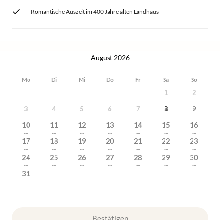
Romantische Auszeit im 400 Jahre alten Landhaus
August 2026
Mo
Di
Mi
Do
Fr
Sa
So
1
2
3
4
5
6
7
8
9
---
10
11
12
13
14
15
16
---
---
---
---
---
---
---
17
18
19
20
21
22
23
---
---
---
---
---
---
---
24
25
26
27
28
29
30
---
---
---
---
---
---
---
31
---
Bestätigen