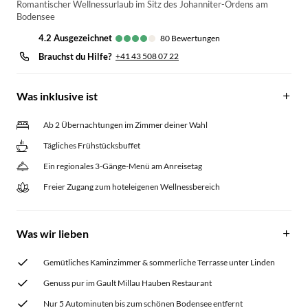
Romantischer Wellnessurlaub im Sitz des Johanniter-Ordens am
Bodensee
4.2
ausgezeichnet
80
Bewertungen
Brauchst du Hilfe?
+41 43 508 07 22
Was inklusive ist
Ab 2 Übernachtungen im Zimmer deiner Wahl
Tägliches Frühstücksbuffet
Ein regionales 3-Gänge-Menü am Anreisetag
Freier Zugang zum hoteleigenen Wellnessbereich
Was wir lieben
Gemütliches Kaminzimmer & sommerliche Terrasse unter Linden
Genuss pur im Gault Millau Hauben Restaurant
Nur 5 Autominuten bis zum schönen Bodensee entfernt