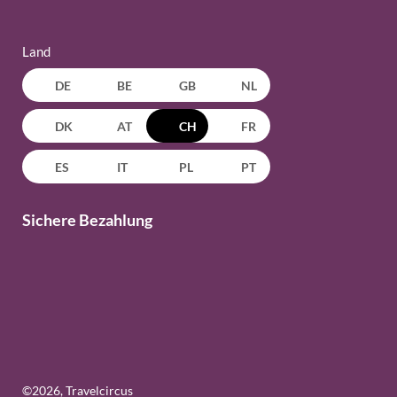
Land
DE
BE
GB
NL
DK
AT
CH
FR
ES
IT
PL
PT
Sichere Bezahlung
©
2026
, Travelcircus