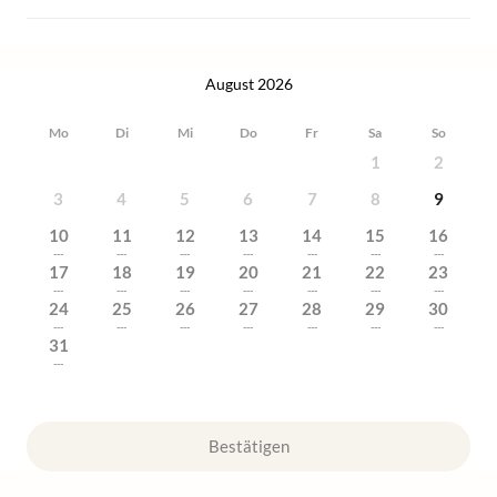
August 2026
Mo
Di
Mi
Do
Fr
Sa
So
1
2
3
4
5
6
7
8
9
10
11
12
13
14
15
16
---
---
---
---
---
---
---
17
18
19
20
21
22
23
---
---
---
---
---
---
---
24
25
26
27
28
29
30
---
---
---
---
---
---
---
31
---
Bestätigen