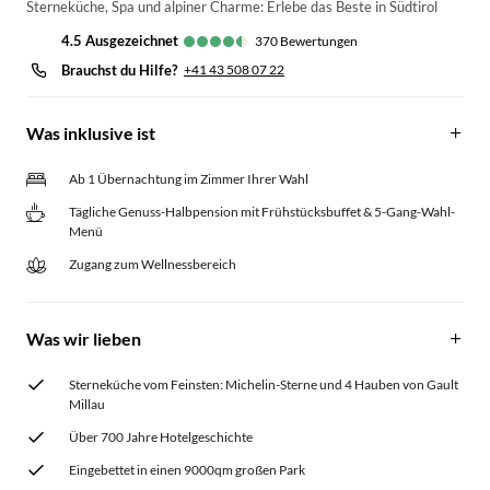
Sterneküche, Spa und alpiner Charme: Erlebe das Beste in Südtirol
4.5
ausgezeichnet
370
Bewertungen
Brauchst du Hilfe?
+41 43 508 07 22
Was inklusive ist
Ab 1 Übernachtung im Zimmer Ihrer Wahl
Tägliche Genuss-Halbpension mit Frühstücksbuffet & 5-Gang-Wahl-
Menü
Zugang zum Wellnessbereich
Was wir lieben
Sterneküche vom Feinsten: Michelin-Sterne und 4 Hauben von Gault
Millau
Über 700 Jahre Hotelgeschichte
Eingebettet in einen 9000qm großen Park