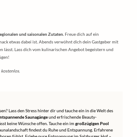
regionalen und saisonalen Zutaten
. Freue dich auf ein
mack etwas dabei ist. Abends verwöhnt dich dein Gastgeber mit
 lässt. Lass dich vom kulinarischen Angebot begeistern und
ügen!
 kostenlos.
? Lass den Stress hinter dir und tauche ein in die Welt des
ntspannende Saunagänge
und erfrischende Beauty-
sst keine Wünsche offen. Tauche ein im
großzügigen Pool
Saunalandschaft findest du Ruhe und Entspannung. Erfahrene
boren fühlst. Erlebe pure Entspannung im Salzburger Hof –