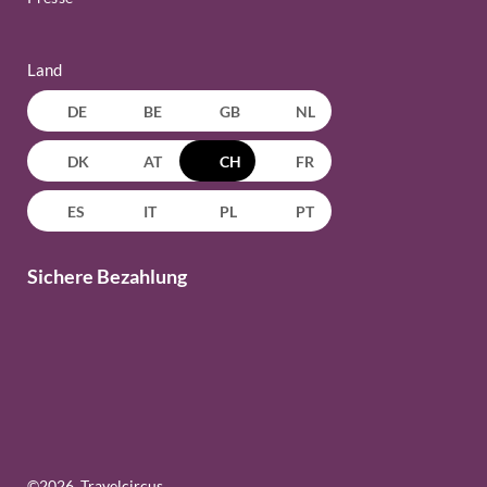
Land
DE
BE
GB
NL
DK
AT
CH
FR
ES
IT
PL
PT
Sichere Bezahlung
©
2026
, Travelcircus