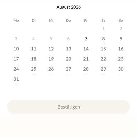
August 2026
Mo
Di
Mi
Do
Fr
Sa
So
1
2
3
4
5
6
7
8
9
---
---
10
11
12
13
14
15
16
---
---
---
---
---
---
---
17
18
19
20
21
22
23
---
---
---
---
---
---
---
24
25
26
27
28
29
30
---
---
---
---
---
---
---
31
---
Bestätigen