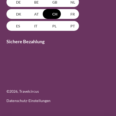
DE
BE
GB
NL
DK
AT
CH
FR
ES
IT
PL
PT
Sichere Bezahlung
©
2026
, Travelcircus
Datenschutz-Einstellungen