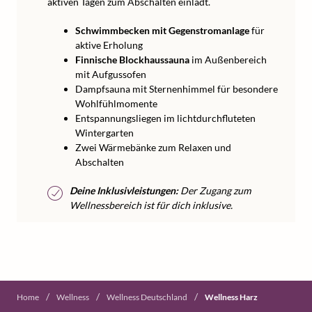
aktiven Tagen zum Abschalten einlädt.
Schwimmbecken mit Gegenstromanlage
für
aktive Erholung
Finnische Blockhaussauna
im Außenbereich
mit Aufgussofen
Dampfsauna mit Sternenhimmel für besondere
Wohlfühlmomente
Entspannungsliegen im lichtdurchfluteten
Wintergarten
Zwei Wärmebänke zum Relaxen und
Abschalten
Deine Inklusivleistungen:
Der Zugang zum
Wellnessbereich ist für dich inklusive.
/
/
/
Home
Wellness
Wellness Deutschland
Wellness Harz