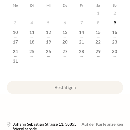
Mo
Di
Mi
Do
Fr
Sa
So
1
2
3
4
5
6
7
8
9
10
11
12
13
14
15
16
---
---
---
---
---
---
---
17
18
19
20
21
22
23
---
---
---
---
---
---
---
24
25
26
27
28
29
30
---
---
---
---
---
---
---
31
---
Bestätigen
Johann Sebastian Strasse 11
,
38855
Auf der Karte anzeigen
Wernigerode