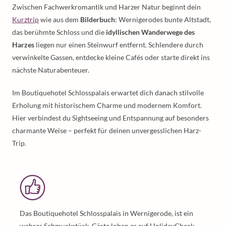
Zwischen Fachwerkromantik und Harzer Natur beginnt dein
Kurztrip
wie aus dem
Bilderbuch
: Wernigerodes bunte Altstadt,
das berühmte Schloss und die
idyllischen Wanderwege des
Harzes
liegen nur einen Steinwurf entfernt. Schlendere durch
verwinkelte Gassen, entdecke kleine Cafés oder starte direkt ins
nächste Naturabenteuer.
Im Boutiquehotel Schlosspalais erwartet dich danach stilvolle
Erholung mit historischem Charme und modernem Komfort.
Hier verbindest du Sightseeing und Entspannung auf besonders
charmante Weise – perfekt für deinen unvergesslichen Harz-
Trip.
Das Boutiquehotel Schlosspalais in Wernigerode, ist ein
wahres Schmuckstück. Gäste loben es auf HolidayCheck