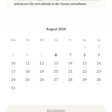
und lassen Sie sich abends in der Sauna verwöhnen.
August 2026
Mo
Di
Mi
Do
Fr
Sa
So
1
2
3
4
5
6
7
8
9
---
---
---
10
11
12
13
14
15
16
---
---
---
---
---
---
---
17
18
19
20
21
22
23
---
---
---
---
---
---
---
24
25
26
27
28
29
30
---
---
---
---
---
---
---
31
---
Bestätigen