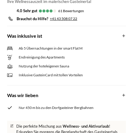
Ihre Wellnessauszeit im malerischen Gasteinertal
4.0
sehr gut
61
Bewertungen
Brauchst du Hilfe?
+41 43 508 07 22
Was inklusive ist
Ab 5 Übernachtungen in der smart Flat M
Endreinigung des Apartments
Nutzung der hoteleigenen Sauna
Inklusive GasteinCard mit tollen Vorteilen
Was wir lieben
Nur 450 m bis zu den Dorfgasteiner Bergbahnen
Die perfekte Mischung aus
Wellness- und Aktivurlaub
!
Erkunden Sie morgens die Berglandschaft des Gasteinertals