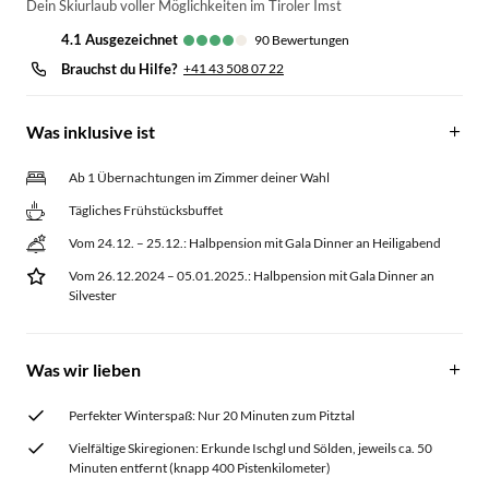
Dein Skiurlaub voller Möglichkeiten im Tiroler Imst
4.1
ausgezeichnet
90
Bewertungen
Brauchst du Hilfe?
+41 43 508 07 22
Was inklusive ist
Ab 1 Übernachtungen im Zimmer deiner Wahl
Tägliches Frühstücksbuffet
Vom 24.12. – 25.12.: Halbpension mit Gala Dinner an Heiligabend
Vom 26.12.2024 – 05.01.2025.: Halbpension mit Gala Dinner an
Silvester
Was wir lieben
Perfekter Winterspaß: Nur 20 Minuten zum Pitztal
Vielfältige Skiregionen: Erkunde Ischgl und Sölden, jeweils ca. 50
Minuten entfernt (knapp 400 Pistenkilometer)