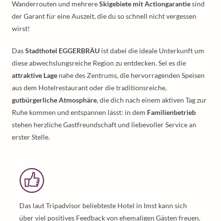
Wanderrouten und mehrere
Skigebiete mit Actiongarantie
sind
der Garant für eine Auszeit, die du so schnell nicht vergessen
wirst!
Das
Stadthotel EGGERBRÄU
ist dabei die ideale Unterkunft um
diese abwechslungsreiche Region zu entdecken. Sei es die
attraktive Lage
nahe des Zentrums, die hervorragenden Speisen
aus dem Hotelrestaurant oder die traditionsreiche,
gutbürgerliche Atmosphäre
, die dich nach einem aktiven Tag zur
Ruhe kommen und entspannen lässt: in dem
Familienbetrieb
stehen herzliche Gastfreundschaft und liebevoller Service an
erster Stelle.
Das laut Tripadvisor beliebteste Hotel in Imst kann sich
über viel positives Feedback von ehemaligen Gästen freuen.