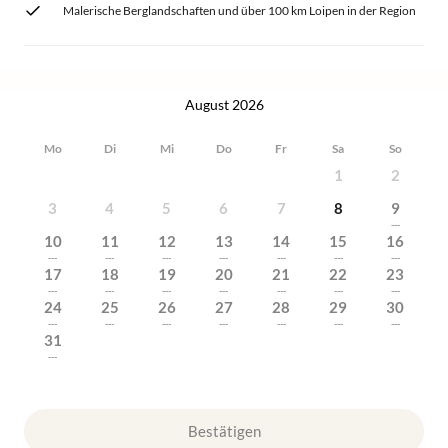
Malerische Berglandschaften und über 100 km Loipen in der Region
August 2026
Mo
Di
Mi
Do
Fr
Sa
So
1
2
3
4
5
6
7
8
9
---
10
11
12
13
14
15
16
---
---
---
---
---
---
---
17
18
19
20
21
22
23
---
---
---
---
---
---
---
24
25
26
27
28
29
30
---
---
---
---
---
---
---
31
---
Bestätigen