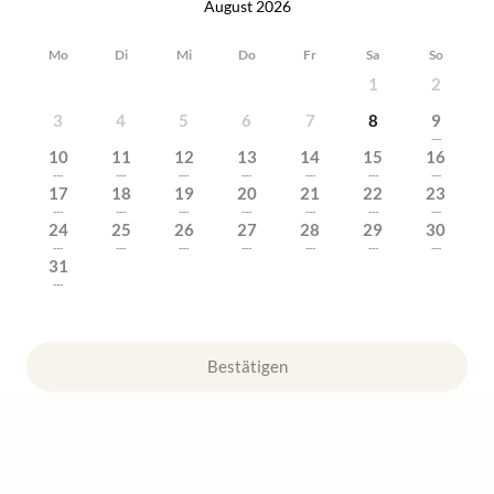
August 2026
Mo
Di
Mi
Do
Fr
Sa
So
1
2
3
4
5
6
7
8
9
---
10
11
12
13
14
15
16
---
---
---
---
---
---
---
17
18
19
20
21
22
23
---
---
---
---
---
---
---
24
25
26
27
28
29
30
---
---
---
---
---
---
---
31
---
Bestätigen