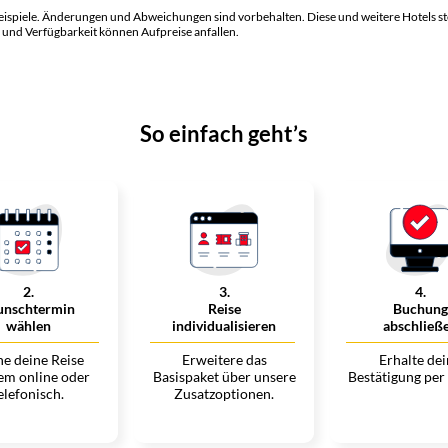
eispiele. Änderungen und Abweichungen sind vorbehalten. Diese und weitere Hotels s
 und Verfügbarkeit können Aufpreise anfallen.
So einfach geht’s
2
.
3
.
4
.
nschtermin
Reise
Buchung
wählen
individualisieren
abschließ
e deine Reise
Erweitere das
Erhalte de
em online oder
Basispaket über unsere
Bestätigung per
elefonisch.
Zusatzoptionen.