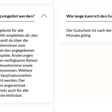
g eingelöst werden?
Wie lange kann ich den G
ebote für alle
Der Gutschein ist nach de
ir empfehlen dir, den
Monate gültig
damit du über die
seterminen zum
Bei den angegebenen
ispiele. Änderungen
an verfügbaren Reisen
Messetermine sowie
genommen. Weitere
Hauptsaisonzeiten
ht werden. Der
en angerechnet.
ein auch für alle
te einlösbar.