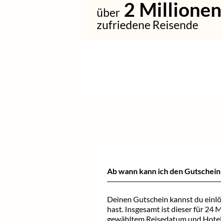
2
Millione
über
zufriedene Reisende
+
+
Verlängere
Füge
weitere Technik Fans
deinen Aufenthalt und wähle
hinzu und
profitiere von
aus
weiteren Hotels oder
attraktiven Konditionen
.
Zimmerkategorien
.
Ab wann kann ich den Gutschein
Deinen Gutschein kannst du einlö
hast. Insgesamt ist dieser für 24 
gewähltem Reisedatum und Hotel