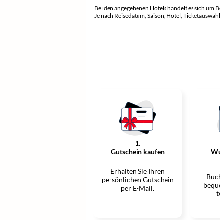
Bei den angegebenen Hotels handelt es sich um B
Je nach Reisedatum, Saison, Hotel, Ticketauswahl
1
.
Gutschein kaufen
Wu
Erhalten Sie Ihren
Buch
persönlichen Gutschein
bequ
per E-Mail.
t