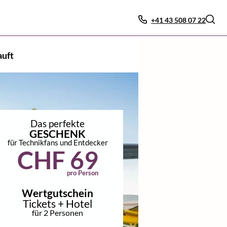
+41 43 508 07 22
auft
Das perfekte
GESCHENK
für Technikfans und Entdecker
CHF 69
pro Person
Wertgutschein
Tickets + Hotel
für 2 Personen