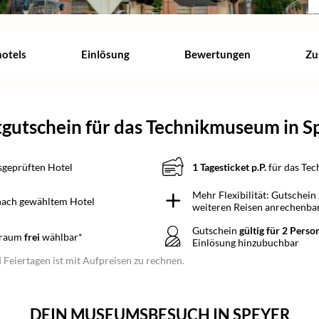
hotels
Einlösung
Bewertungen
Zu
gutschein für das Technikmuseum in S
sgeprüften Hotel
1 Tagesticket p.P.
für das Te
Mehr Flexibilität: Gutschein
 nach gewähltem Hotel
weiteren Reisen anrechenba
Gutschein
gültig für 2 Perso
traum
frei
wählbar*
Einlösung hinzubuchbar
Feiertagen ist mit Aufpreisen zu rechnen.
DEIN MUSEUMSBESUCH IN SPEYER