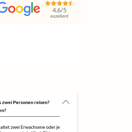
4.6
/5
exzellent
ls zwei Personen reisen?
en?
altet zwei Erwachsene oder je