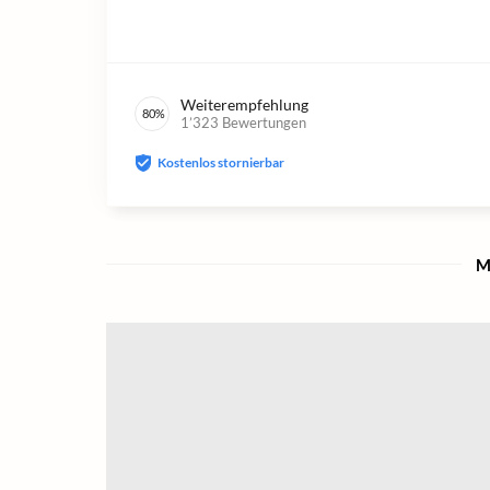
Weiterempfehlung
80
%
1’323
Bewertungen
Kostenlos stornierbar
M