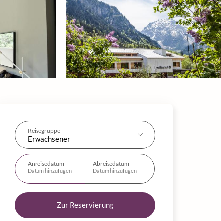
Reisegruppe
Erwachsener
Anreisedatum
Abreisedatum
Datum hinzufügen
Datum hinzufügen
Zur Reservierung