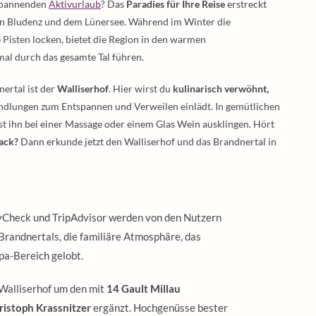
 spannenden
Aktivurlaub
? Das
Paradies für Ihre Reise
erstreckt
en Bludenz und dem Lünersee. Während im Winter die
e Pisten locken, bietet die Region in den warmen
mal durch das gesamte Tal führen.
ertal ist der
Walliserhof
. Hier wirst du
kulinarisch verwöhnt,
dlungen zum Entspannen und Verweilen einlädt. In gemütlichen
st ihn bei einer Massage oder einem Glas Wein ausklingen. Hört
ack?
Dann erkunde jetzt den Walliserhof und das Brandnertal in
yCheck und TripAdvisor werden von den Nutzern
Brandnertals, die familiäre Atmosphäre, das
pa-Bereich gelobt.
 Walliserhof um den mit
14 Gault Millau
istoph Krassnitzer
ergänzt. Hochgenüsse bester