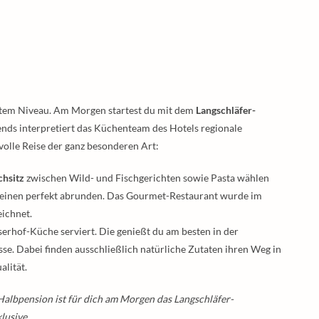
hstem Niveau. Am Morgen startest du mit dem
Langschläfer-
bends interpretiert das Küchenteam des Hotels regionale
svolle Reise der ganz besonderen Art:
chsitz
zwischen Wild- und Fischgerichten sowie Pasta wählen
Weinen perfekt abrunden. Das Gourmet-Restaurant wurde im
ichnet.
serhof-Küche serviert. Die genießt du am besten in der
se. Dabei finden ausschließlich natürliche Zutaten ihren Weg in
lität.
albpension ist für dich am Morgen das Langschläfer-
lusive.