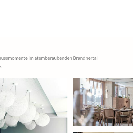
 Genussmomente im atemberaubenden Brandnertal
n