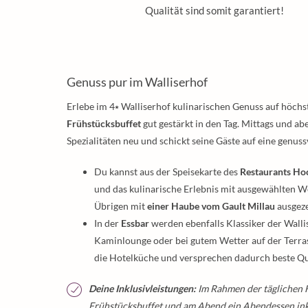
Qualität sind somit garantiert!
Genuss pur im Walliserhof
Erlebe im 4⭑ Walliserhof kulinarischen Genuss auf höc
Frühstücksbuffet
gut gestärkt in den Tag. Mittags und a
Spezialitäten neu und schickt seine Gäste auf eine genus
Du kannst aus der Speisekarte des
Restaurants Ho
und das kulinarische Erlebnis mit ausgewählten 
Übrigen mit
einer Haube vom Gault Millau
ausgeze
In der
Essbar
werden ebenfalls Klassiker der Walli
Kaminlounge oder bei gutem Wetter auf der Terras
die Hotelküche und versprechen dadurch beste Qua
Deine Inklusivleistungen:
Im Rahmen der täglichen H
Frühstücksbuffet und am Abend ein Abendessen ink