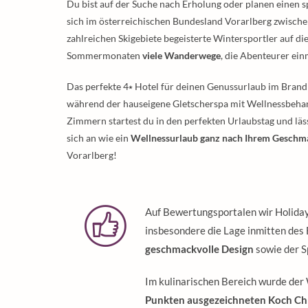
Du bist auf der Suche nach Erholung oder planen einen
sich im österreichischen Bundesland Vorarlberg zwisch
zahlreichen Skigebiete begeisterte Wintersportler auf di
Sommermonaten
viele Wanderwege
, die Abenteurer ein
Das perfekte 4⭑ Hotel für deinen Genussurlaub im Brandn
während der hauseigene Gletscherspa mit Wellnessbehan
Zimmern startest du in den perfekten Urlaubstag und läs
sich an wie ein
Wellnessurlaub ganz nach Ihrem Geschm
Vorarlberg!
Auf Bewertungsportalen wir Holida
insbesondere die Lage inmitten des 
geschmackvolle Design
sowie der S
Im kulinarischen Bereich wurde der
Punkten ausgezeichneten Koch Chr