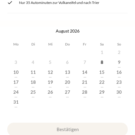
Nur 35 Autominuten zur Vulkaneifel und nach Trier
August 2026
Mo
Di
Mi
Do
Fr
Sa
So
1
2
3
4
5
6
7
8
9
---
10
11
12
13
14
15
16
---
---
---
---
---
---
---
17
18
19
20
21
22
23
---
---
---
---
---
---
---
24
25
26
27
28
29
30
---
---
---
---
---
---
---
31
---
Bestätigen