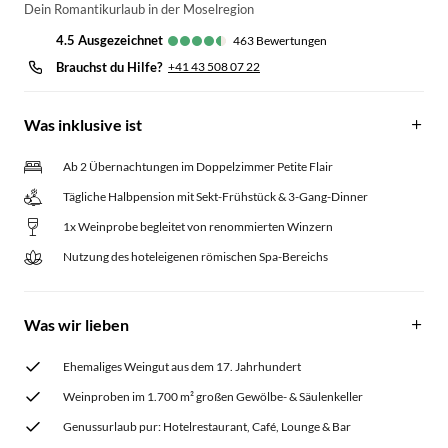
Dein Romantikurlaub in der Moselregion
4.5
ausgezeichnet
463
Bewertungen
Brauchst du Hilfe?
+41 43 508 07 22
Was inklusive ist
Ab 2 Übernachtungen im Doppelzimmer Petite Flair
Tägliche Halbpension mit Sekt-Frühstück & 3-Gang-Dinner
1x Weinprobe begleitet von renommierten Winzern
Nutzung des hoteleigenen römischen Spa-Bereichs
Was wir lieben
Ehemaliges Weingut aus dem 17. Jahrhundert
Weinproben im 1.700 m² großen Gewölbe- & Säulenkeller
Genussurlaub pur: Hotelrestaurant, Café, Lounge & Bar