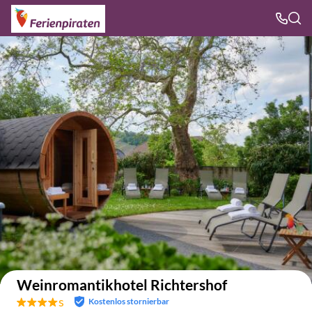
Auf der Karte anzeigen
Weinromantikhotel Richtershof
s
Kostenlos stornierbar